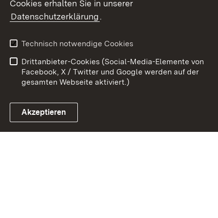
Cookies erhalten Sie in unserer
Zum 
Datenschutzerklärung
.
Kontakt
Datenschutz
Benutzungshinweise
Erklärung zur
Technisch notwendige Cookies
Barrierefreiheit
Drittanbieter-Cookies (Social-Media-Elemente von
Impressum
Cookies
Facebook, X / Twitter und Google werden auf der
gesamten Webseite aktiviert.)
Akzeptieren
Link zum Landesportal