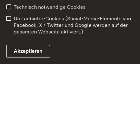
Benutzungshinweise
Erklärung zur
Technisch notwendige Cookies
Barrierefreiheit
Drittanbieter-Cookies (Social-Media-Elemente von
Impressum
Cookies
Facebook, X / Twitter und Google werden auf der
gesamten Webseite aktiviert.)
Akzeptieren
Link zum Landesportal