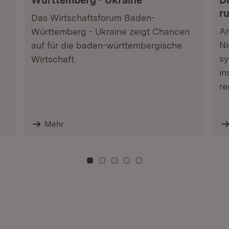
Württemberg - Ukraine
Di
r
Das Wirtschaftsforum Baden-
Am
Württemberg - Ukraine zeigt Chancen
Ni
auf für die baden-württembergische
sy
Wirtschaft.
in
re
Mehr
Zu Kachel: 0
Zu Kachel: 3
Zu Kachel: 6
Zu Kachel: 9
Zu Kachel: 12