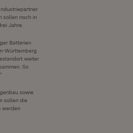
Industriepartner
 sollen noch in
rei Jahre.
ger Batterien
den-Württemberg
iestandort weiter
usammen. So
“
agenbau sowie
 sollen die
n werden