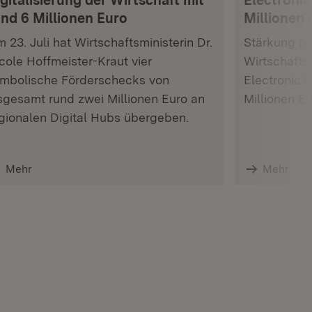
gitalisierung der Wirtschaft mit
Electronic
und 6 Millionen Euro
Millionen 
 23. Juli hat Wirtschaftsministerin Dr.
Stärkung res
cole Hoffmeister-Kraut vier
Wirtschafts
mbolische Förderschecks von
Electronic 
sgesamt rund zwei Millionen Euro an
Millionen E
gionalen Digital Hubs übergeben.
Mehr
Mehr