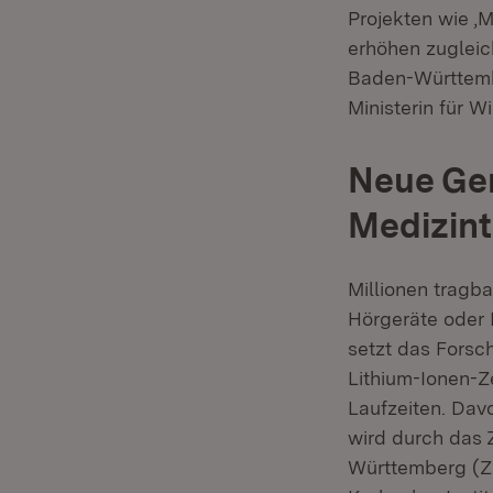
Projekten wie ‚
erhöhen zugleic
Baden-Württemb
Ministerin für W
Neue Gen
Medizin
Millionen tragb
Hörgeräte oder 
setzt das Forsc
Lithium-Ionen-Z
Laufzeiten. Dav
wird durch das 
Württemberg (ZS