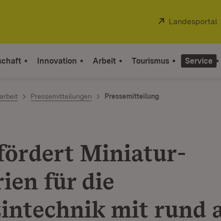
Extern:
Landesportal
schaft
Innovation
Arbeit
Tourismus
Service
arbeit
Pressemitteilungen
Pressemitteilung
fördert Miniatur-
ien für die
intechnik mit rund 