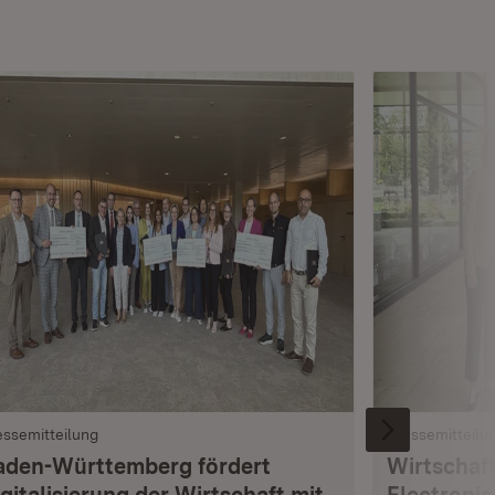
essemitteilung
Pressemitteilu
aden-Württemberg fördert
Wirtschaft