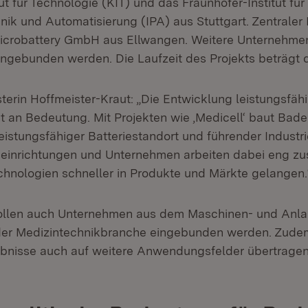
tut für Technologie (KIT) und das Fraunhofer-Institut für
ik und Automatisierung (IPA) aus Stuttgart. Zentraler 
icrobattery GmbH aus Ellwangen. Weitere Unternehmen
ngebunden werden. Die Laufzeit des Projekts beträgt d
terin Hoffmeister-Kraut: „Die Entwicklung leistungsfähi
t an Bedeutung. Mit Projekten wie ‚Medicell‘ baut Ba
leistungsfähiger Batteriestandort und führender Industr
seinrichtungen und Unternehmen arbeiten dabei eng z
hnologien schneller in Produkte und Märkte gelangen.
 sollen auch Unternehmen aus dem Maschinen- und Anl
er Medizintechnikbranche eingebunden werden. Zudem
bnisse auch auf weitere Anwendungsfelder übertrage