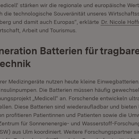
Medicell‘ stärken wir die regionale und europäische We
h die technologische Souveränität unseres Wirtschafts
erg und damit auch Europas“, erklärte
Dr. Nicole Hof
irtschaft, Arbeit und Tourismus.
eration Batterien für tragbar
technik
arer Medizingeräte nutzen heute kleine Einwegbatterien
Insulinpumpen. Die Batterien müssen häufig gewechsel
hungsprojekt „Medicell“ an. Forschende entwickeln ult
ellen. Diese Batterien sind wiederaufladbar und bieten
on profitieren Patientinnen und Patienten sowie die Umw
Zentrum für Sonnenenergie- und Wasserstoff-Forschu
W) aus Ulm koordiniert. Weitere Forschungspartner s