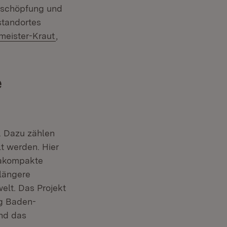
rtschöpfung und
standortes
fmeister-Kraut
,
e
. Dazu zählen
t werden. Hier
rakompakte
 längere
elt. Das Projekt
ng Baden-
ind das