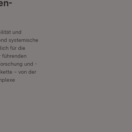
en-
lität und
end systemische
ich für die
r führenden
eforschung und -
ette – von der
omplexe