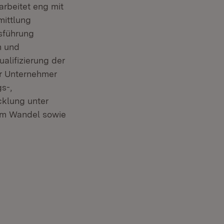
rbeitet eng mit
mittlung
sführung
n und
alifizierung der
ür Unternehmer
s-,
cklung unter
em Wandel sowie