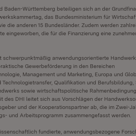
 Baden-Württemberg beteiligen sich an der Grundfina
erkskammertag, das Bundesministerium für Wirtschaf
ie die anderen 15 Bundesländer. Zudem werden zahlre
ekte eingeworben, die für die Finanzierung eine zuneh
bt schwerpunktmäßig anwendungsorientierte Handwer
 praktische Gewerbeförderung in den Bereichen
hnologie, Management und Marketing, Europa und Globa
 Technologietransfer, Qualifikation und Berufsbildung,
ndwerks sowie wirtschaftspolitische Rahmenbedingung
t des DHI leitet sich aus Vorschlägen der Handwerkso
eber und der Kooperationspartner ab, die im Zwei-Ja
gs- und Arbeitsprogramm zusammengefasst werden.
 wissenschaftlich fundierte, anwendungsbezogene Forsc