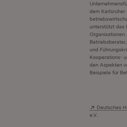
Unternehmensfüh
dem Karlsruher 
betriebswirtsch
unterstützt das
Organisationen.
Betriebsberater
und Führungskrä
Kooperations- u
den Aspekten v
Beispiele für B
Extern:
Deutsches Ha
e.V.