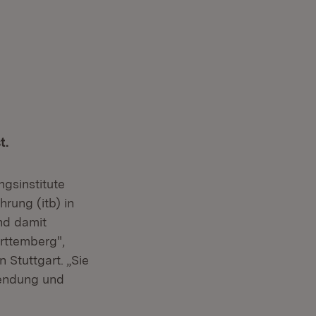
t.
ngsinstitute
rung (itb) in
und damit
rttemberg",
 Stuttgart. „Sie
wendung und