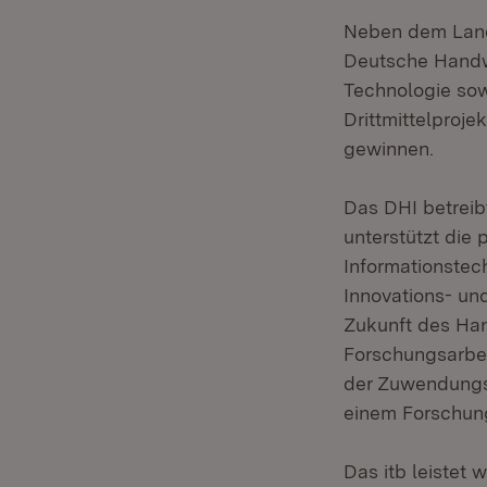
Neben dem Land
Deutsche Handw
Technologie sow
Drittmittelproj
gewinnen.
Das DHI betrei
unterstützt die
Informationstec
Innovations- und
Zukunft des Ha
Forschungsarbei
der Zuwendungsg
einem Forschun
Das itb leistet