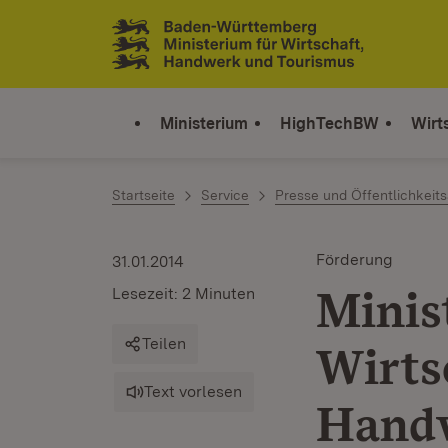
Zum Inhalt springen
Link zur Startseite
Ministerium
HighTechBW
Wirt
Startseite
Service
Presse und Öffentlichkeits
Förderung
31.01.2014
Minis
Lesezeit: 2 Minuten
Teilen
Wirts
Text vorlesen
Handw