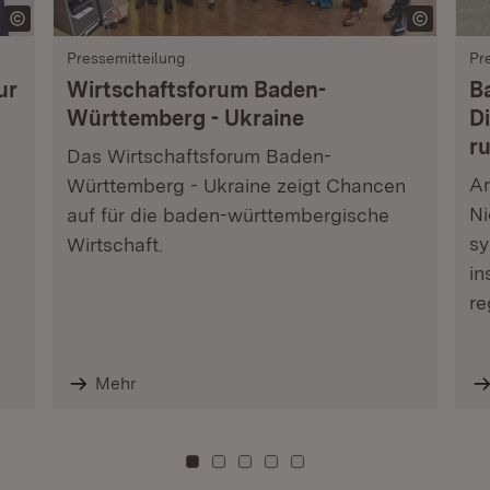
Pressemitteilung
Pr
ur
Wirtschaftsforum Baden-
B
Württemberg - Ukraine
Di
r
Das Wirtschaftsforum Baden-
Am
Württemberg - Ukraine zeigt Chancen
Ni
auf für die baden-württembergische
sy
Wirtschaft.
in
re
Mehr
Zu Kachel: 0
Zu Kachel: 3
Zu Kachel: 6
Zu Kachel: 9
Zu Kachel: 12