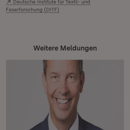
Extern:
Deutsche Institute für Textil- und
(Öffnet in neuem Fenster)
Faserforschung (DITF)
Weitere Meldungen