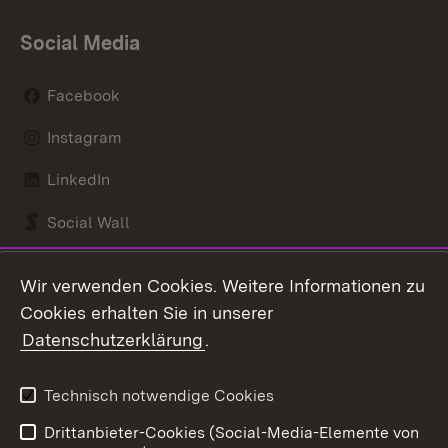
Social Media
Facebook
Instagram
LinkedIn
Social Wall
Youtube
Wir verwenden Cookies. Weitere Informationen zu
Cookies erhalten Sie in unserer
Zum 
Datenschutzerklärung
.
Kontakt
Datenschutz
Benutzungshinweise
Erklärung zur
Technisch notwendige Cookies
Barrierefreiheit
Drittanbieter-Cookies (Social-Media-Elemente von
Impressum
Cookies