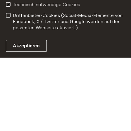
Benutzungshinweise
Erklärung zur
Technisch notwendige Cookies
Barrierefreiheit
Drittanbieter-Cookies (Social-Media-Elemente von
Impressum
Cookies
Facebook, X / Twitter und Google werden auf der
gesamten Webseite aktiviert.)
Akzeptieren
Link zum Landesportal