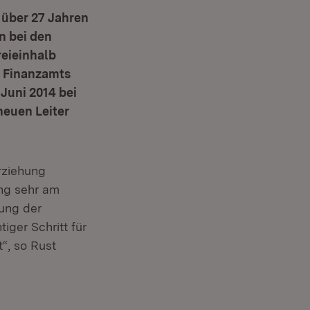
t über 27 Jahren
n bei den
reieinhalb
n Finanzamts
Juni 2014 bei
neuen Leiter
rziehung
ung sehr am
ung der
iger Schritt für
“, so Rust