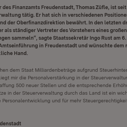
r des Finanzamts Freudenstadt, Thomas Züfle, ist sei
rwaltung tätig. Er hat sich in verschiedenen Positione
d der Oberfinanzdirektion bewährt. In den letzten d
r als ständiger Vertreter des Vorstehers eines große
ngen sammeln“, sagte Staatssekretär Ingo Rust am 6. 
n Amtseinführung in Freudenstadt und wünschte dem 
kliche Hand.
en dem Staat Milliardenbeträge aufgrund Steuerhinte
liegt mir die Personalverstärkung in der Steuerverwalt
affung 500 neuer Stellen und die entsprechende Erhöh
e in der Steuerverwaltung durch das Land ist ein wicht
e Personalentwicklung und für mehr Steuergerechtigkeit
denstadt