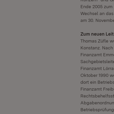
Ende 2005 zum st
Wechsel an das 
am 30. November
Zum neuen Leit
Thomas Züfle wu
Konstanz. Nach 
Finanzamt Emmen
Sachgebietsleit
Finanzamt Lörra
Oktober 1990 we
dort ein Betrie
Finanzamt Freibu
Rechtsbehelfsst
Abgabenordnung 
Betriebsprüfung