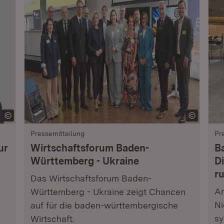
Pressemitteilung
Pr
ur
Wirtschaftsforum Baden-
B
Württemberg - Ukraine
Di
r
Das Wirtschaftsforum Baden-
Am
Württemberg - Ukraine zeigt Chancen
Ni
auf für die baden-württembergische
sy
Wirtschaft.