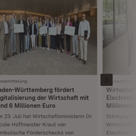
essemitteilung
Pressemitteilu
aden-Württemberg fördert
Wirtschaft
gitalisierung der Wirtschaft mit
Electronic
und 6 Millionen Euro
Millionen 
 23. Juli hat Wirtschaftsministerin Dr.
Stärkung res
cole Hoffmeister-Kraut vier
Wirtschafts
mbolische Förderschecks von
Electronic 