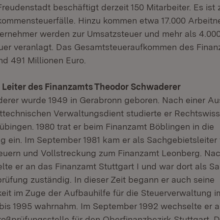
eudenstadt beschäftigt derzeit 150 Mitarbeiter. Es ist 
kommensteuerfälle. Hinzu kommen etwa 17.000 Arbeitne
ternehmer werden zur Umsatzsteuer und mehr als 4.00
uer veranlagt. Das Gesamtsteueraufkommen des Finan
nd 491 Millionen Euro.
 Leiter des Finanzamts Theodor Schwaderer
erer wurde 1949 in Gerabronn geboren. Nach einer Au
technischen Verwaltungsdient studierte er Rechtswis
Tübingen. 1980 trat er beim Finanzamt Böblingen in die
g ein. Im September 1981 kam er als Sachgebietsleiter 
euern und Vollstreckung zum Finanzamt Leonberg. Nac
lte er an das Finanzamt Stuttgart I und war dort als Sa
prüfung zuständig. In dieser Zeit begann er auch seine
keit im Zuge der Aufbauhilfe für die Steuerverwaltung i
 bis 1995 wahrnahm. Im September 1992 wechselte er a
oßprüfungsstelle für den Oberfinanzbezirk Stuttgart. D