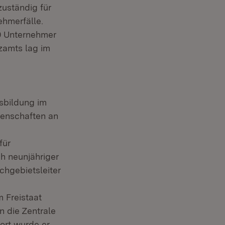
zuständig für
hmerfälle.
0 Unternehmer
zamts lag im
sbildung im
senschaften an
für
h neunjähriger
chgebietsleiter
m Freistaat
n die Zentrale
ort wurde er