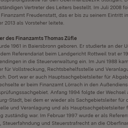
ändigen Vertreter des Leiters bestellt. Im Juli 2008 fo
Finanzamt Freudenstatt, das er bis zu seinem Eintritt 
 2013 als Vorsteher leitete.
er des Finanzamts Thomas Züfle
rde 1961 in Baiersbronn geboren. Er studierte an der Un
dem Referendariat beim Landgericht Rottweil trat er 1
dingen in die Steuerverwaltung ein. Im Juni 1988 kam
er für Vollstreckung, Rechtsbehelfsstelle und Veranla
ch. Dort war er auch Hauptsachgebietsleiter für Abga
chselte er beim Finanzamt Lörrach in den Außendienst
bsprüfungssachgebiet. Anfang 1994 folgte der Wechsel
rg-Stadt, bei dem er wieder als Sachgebietsleiter für 
elle und Veranlagung und als Hauptsachgebietsleiter f
zuständig war. Im Februar 1997 wurde er als Referent
, Steuerfahndung und Steuerstrafrecht an die Oberfina