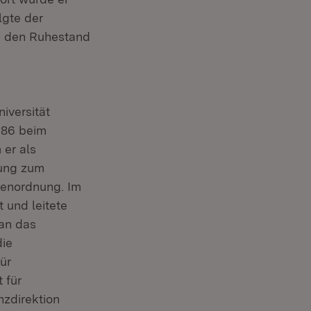
lgte der
in den Ruhestand
iversität
986 beim
 er als
gung zum
benordnung. Im
 und leitete
 an das
die
ür
 für
nzdirektion