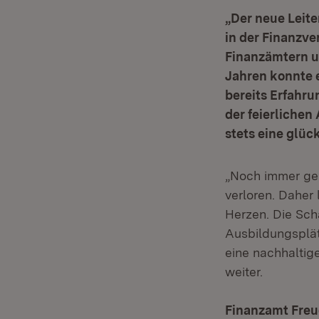
„Der neue Leite
in der Finanzve
Finanzämtern un
Jahren konnte e
bereits Erfahru
der feierliche
stets eine glüc
„Noch immer geh
verloren. Daher 
Herzen. Die Sch
Ausbildungsplätz
eine nachhaltig
weiter.
Finanzamt Freu