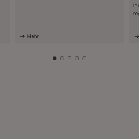
in
re
Mehr
Zu Kachel: 0
Zu Kachel: 3
Zu Kachel: 6
Zu Kachel: 9
Zu Kachel: 12