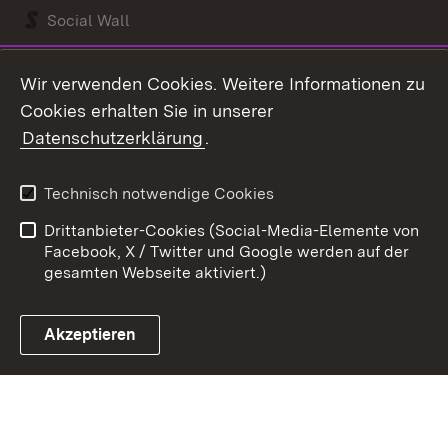
Social Wall
Youtube
Wir verwenden Cookies. Weitere Informationen zu
Cookies erhalten Sie in unserer
Zum 
Datenschutzerklärung
.
Kontakt
Datenschutz
Benutzungshinweise
Erklärung zur
Technisch notwendige Cookies
Barrierefreiheit
Drittanbieter-Cookies (Social-Media-Elemente von
Impressum
Cookies
Facebook, X / Twitter und Google werden auf der
gesamten Webseite aktiviert.)
Akzeptieren
Link zum Landesportal