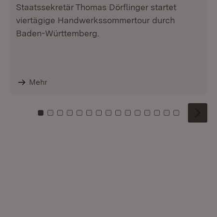
Staatssekretär Thomas Dörflinger startet
viertägige Handwerkssommertour durch
Baden-Württemberg.
Mehr
Zu Kachel: 0
Zu Kachel: 1
Zu Kachel: 2
Zu Kachel: 3
Zu Kachel: 4
Zu Kachel: 5
Zu Kachel: 6
Zu Kachel: 7
Zu Kachel: 8
Zu Kachel: 9
Zu Kachel: 10
Zu Kachel: 11
Zu Kachel: 12
Zu Kachel: 1
Zu Kachel