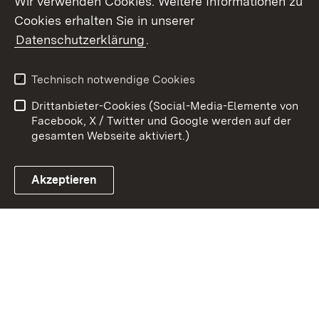
Wir verwenden Cookies. Weitere Informationen zu
Cookies erhalten Sie in unserer
Zum 
Datenschutzerklärung
.
Kontakt
Datenschutz
Benutzungshinweise
Erklärung zur
Technisch notwendige Cookies
Barrierefreiheit
Drittanbieter-Cookies (Social-Media-Elemente von
Impressum
Cookies
Facebook, X / Twitter und Google werden auf der
gesamten Webseite aktiviert.)
Akzeptieren
Link zum Landesportal