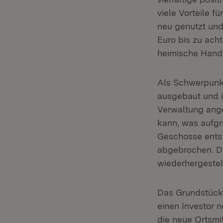
viele Vorteile f
neu genutzt und
Euro bis zu ach
heimische Handw
Als Schwerpunkt
ausgebaut und i
Verwaltung ange
kann, was aufgr
Geschosse entst
abgebrochen. Da
wiederhergestell
Das Grundstück 
einen Investor n
die neue Ortsmi