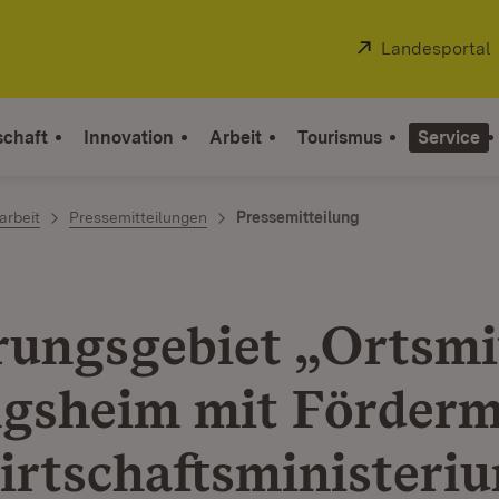
Extern:
Landesportal
schaft
Innovation
Arbeit
Tourismus
Service
arbeit
Pressemitteilungen
Pressemitteilung
rungsgebiet „Ortsmi
ngsheim mit Förderm
irtschaftsministeri