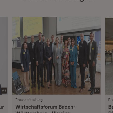
Pressemitteilung
Pr
ur
Wirtschaftsforum Baden-
B