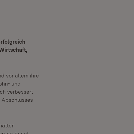
rfolgreich
Wirtschaft,
d vor allem ihre
Wohn- und
ich verbessert
es Abschlusses
hätten
erung bringt