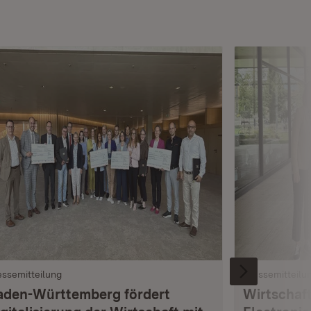
essemitteilung
Pressemitteilu
aden-Württemberg fördert
Wirtschaft