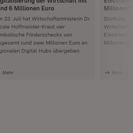
gitalisierung der Wirtschaft mit
Electronic
und 6 Millionen Euro
Millionen 
 23. Juli hat Wirtschaftsministerin Dr.
Stärkung res
cole Hoffmeister-Kraut vier
Wirtschafts
mbolische Förderschecks von
Electronic 
sgesamt rund zwei Millionen Euro an
Millionen E
gionalen Digital Hubs übergeben.
Mehr
Mehr