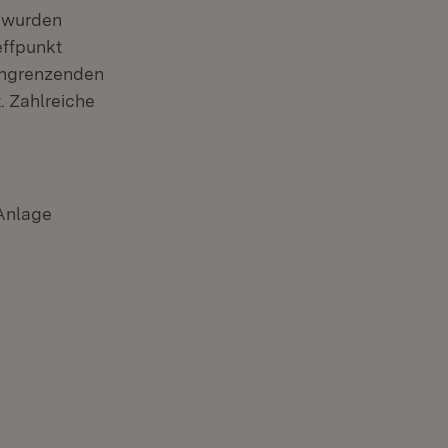
e wurden
effpunkt
angrenzenden
. Zahlreiche
Anlage