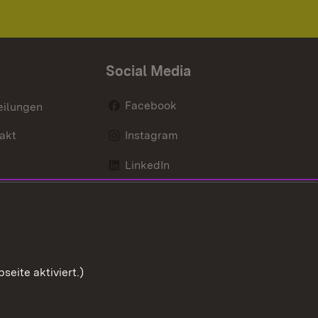
Social Media
Facebook
eilungen
akt
Instagram
LinkedIn
Social Wall
Youtube
eite aktiviert.)
Zum Sei
ng zur Barrierefreiheit
Impressum
Cookies