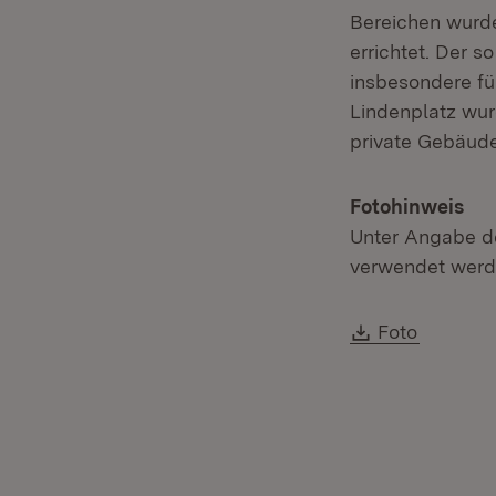
Bereichen wurde
errichtet. Der s
insbesondere fü
Lindenplatz wur
private Gebäude
Fotohinweis
Unter Angabe de
verwendet werd
Download:
Foto