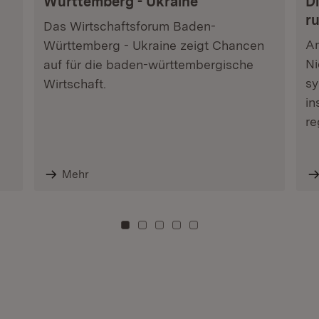
Württemberg - Ukraine
Di
r
Das Wirtschaftsforum Baden-
Am
Württemberg - Ukraine zeigt Chancen
Ni
auf für die baden-württembergische
sy
Wirtschaft.
in
re
Mehr
Zu Kachel: 0
Zu Kachel: 3
Zu Kachel: 6
Zu Kachel: 9
Zu Kachel: 12