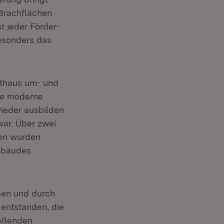
 Brachflächen
 jeder Förder-
besonders das
athaus um- und
ine moderne
ieder ausbilden
war. Über zwei
ten wurden
Gebäudes
ben und durch
 entstanden, die
ießenden