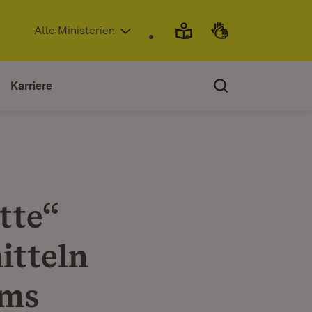
(Öffnet in neuem Fenster)
Alle Ministerien
Karriere
tte“
itteln
ums