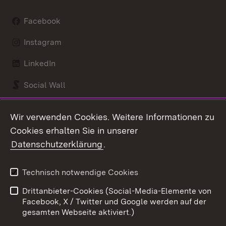
Facebook
Instagram
LinkedIn
Social Wall
Youtube
Wir verwenden Cookies. Weitere Informationen zu
Cookies erhalten Sie in unserer
Zum 
Datenschutzerklärung
.
Kontakt
Datenschutz
Benutzungshinweise
Erklärung zur
Technisch notwendige Cookies
Barrierefreiheit
Drittanbieter-Cookies (Social-Media-Elemente von
Impressum
Cookies
Facebook, X / Twitter und Google werden auf der
gesamten Webseite aktiviert.)