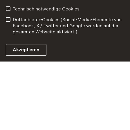
Benutzungshinweise
Erklärung zur
Technisch notwendige Cookies
Barrierefreiheit
Drittanbieter-Cookies (Social-Media-Elemente von
Impressum
Cookies
Facebook, X / Twitter und Google werden auf der
gesamten Webseite aktiviert.)
Akzeptieren
Link zum Landesportal