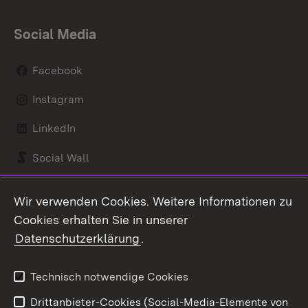
Social Media
Facebook
Instagram
LinkedIn
Social Wall
Youtube
Wir verwenden Cookies. Weitere Informationen zu
Cookies erhalten Sie in unserer
Zum 
Datenschutzerklärung
.
Kontakt
Datenschutz
Benutzungshinweise
Erklärung zur
Technisch notwendige Cookies
Barrierefreiheit
Drittanbieter-Cookies (Social-Media-Elemente von
Impressum
Cookies