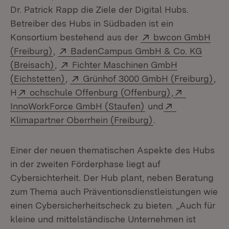
Dr. Patrick Rapp die Ziele der Digital Hubs.
Betreiber des Hubs in Südbaden ist ein
Extern:
Konsortium bestehend aus der
bwcon GmbH
(Öffnet in neuem Fenster)
Extern:
(Freiburg)
,
BadenCampus GmbH & Co. KG
(Öffnet in neuem Fenster)
Extern:
(Breisach)
,
Fichter Maschinen GmbH
(Öffnet in neuem Fenster)
Extern:
(Öf
(Eichstetten)
,
Grünhof 3000 GmbH (Freiburg)
,
Extern:
(Öffnet in ne
Extern:
H
ochschule Offenburg (Offenburg)
,
(Öffnet in neuem Fe
Extern:
InnoWorkForce GmbH (Staufen)
und
(Öffnet in neuem 
Klimapartner Oberrhein (Freiburg)
.
Einer der neuen thematischen Aspekte des Hubs
in der zweiten Förderphase liegt auf
Cybersichterheit. Der Hub plant, neben Beratung
zum Thema auch Präventionsdienstleistungen wie
einen Cybersicherheitscheck zu bieten. „Auch für
kleine und mittelständische Unternehmen ist