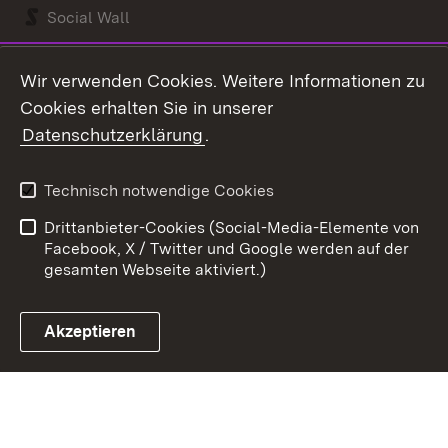
Social Wall
Youtube
Wir verwenden Cookies. Weitere Informationen zu
Cookies erhalten Sie in unserer
Zum 
Datenschutzerklärung
.
Kontakt
Datenschutz
Benutzungshinweise
Erklärung zur
Technisch notwendige Cookies
Barrierefreiheit
Drittanbieter-Cookies (Social-Media-Elemente von
Impressum
Cookies
Facebook, X / Twitter und Google werden auf der
gesamten Webseite aktiviert.)
Akzeptieren
Link zum Landesportal