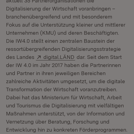
aktuell 35 Partnerorganisationen die
Digitalisierung der Wirtschaft voranbringen –
branchenübergreifend und mit besonderem
Fokus auf die Unterstützung kleiner und mittlerer
Unternehmen (KMU) und deren Beschäftigten.
Die IW4.0 stellt einen zentralen Baustein der
ressortübergreifenden Digitalisierungsstrategie
Extern:
(Öffnet in neuem Fenste
des Landes
digital.LÄND
dar. Seit dem Start
der IW 4.0 im Jahr 2017 haben die Partnerinnen
und Partner in ihren jeweiligen Bereichen
zahlreiche Aktivitäten umgesetzt, um die digitale
Transformation der Wirtschaft voranzutreiben.
Dabei hat das Ministerium für Wirtschaft, Arbeit
und Tourismus die Digitalisierung mit vielfältigen
Maßnahmen unterstützt, von der Information und
Vernetzung über Beratung, Forschung und
Entwicklung hin zu konkreten Förderprogrammen.