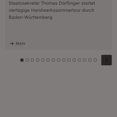
Staatssekretär Thomas Dörflinger startet
viertägige Handwerkssommertour durch
Baden-Württemberg.
Mehr
Zu Kachel: 0
Zu Kachel: 1
Zu Kachel: 2
Zu Kachel: 3
Zu Kachel: 4
Zu Kachel: 5
Zu Kachel: 6
Zu Kachel: 7
Zu Kachel: 8
Zu Kachel: 9
Zu Kachel: 10
Zu Kachel: 11
Zu Kachel: 12
Zu Kachel: 1
Zu Kachel