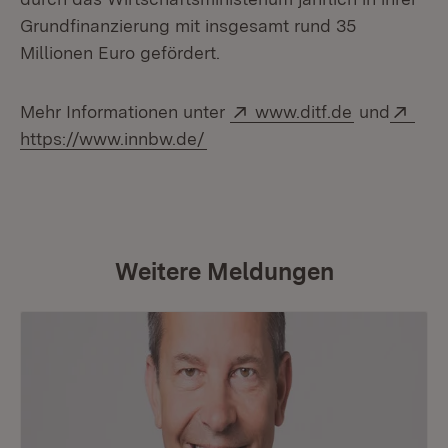
Grundfinanzierung mit insgesamt rund 35
Millionen Euro gefördert.
Extern:
(Öffnet in 
Exte
Mehr Informationen unter
www.ditf.de
und
(Öffnet in neuem Fenster)
https://www.innbw.de/
Weitere Meldungen