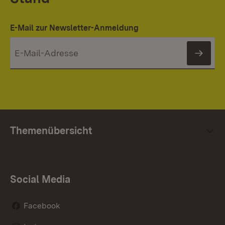
E-Mail zur Newsletter-Anmeldung
News
Themenübersicht
Social Media
Facebook