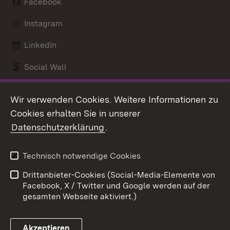
Facebook
Instagram
LinkedIn
Social Wall
Youtube
Wir verwenden Cookies. Weitere Informationen zu
Cookies erhalten Sie in unserer
Zum 
Datenschutzerklärung
.
Kontakt
Datenschutz
Benutzungshinweise
Erklärung zur
Technisch notwendige Cookies
Barrierefreiheit
Drittanbieter-Cookies (Social-Media-Elemente von
Impressum
Cookies
Facebook, X / Twitter und Google werden auf der
gesamten Webseite aktiviert.)
Akzeptieren