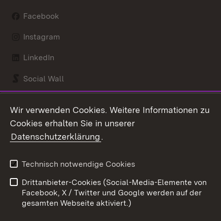
Facebook
Instagram
LinkedIn
Social Wall
Youtube
Wir verwenden Cookies. Weitere Informationen zu
Cookies erhalten Sie in unserer
Zum 
Datenschutzerklärung
.
Kontakt
Datenschutz
Benutzungshinweise
Erklärung zur
Technisch notwendige Cookies
Barrierefreiheit
Drittanbieter-Cookies (Social-Media-Elemente von
Impressum
Cookies
Facebook, X / Twitter und Google werden auf der
gesamten Webseite aktiviert.)