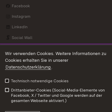
Facebook
Instagram
LinkedIn
Social Wall
Youtube
Wir verwenden Cookies. Weitere Informationen zu
Cookies erhalten Sie in unserer
Zum 
Datenschutzerklärung
.
Kontakt
Datenschutz
Benutzungshinweise
Erklärung zur
Technisch notwendige Cookies
Barrierefreiheit
Drittanbieter-Cookies (Social-Media-Elemente von
Impressum
Cookies
Facebook, X / Twitter und Google werden auf der
gesamten Webseite aktiviert.)