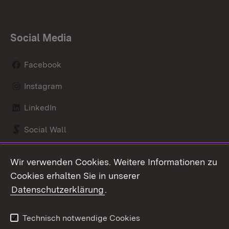
Social Media
Facebook
Instagram
LinkedIn
Social Wall
Youtube
Wir verwenden Cookies. Weitere Informationen zu
Cookies erhalten Sie in unserer
Zum 
Datenschutzerklärung
.
Kontakt
Datenschutz
Benutzungshinweise
Erklärung zur
Technisch notwendige Cookies
Barrierefreiheit