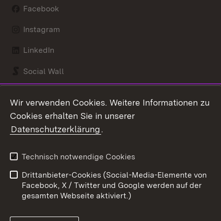
Facebook
Instagram
LinkedIn
Social Wall
Youtube
Wir verwenden Cookies. Weitere Informationen zu
Cookies erhalten Sie in unserer
Zum 
Datenschutzerklärung
.
Kontakt
Datenschutz
Benutzungshinweise
Erklärung zur
Technisch notwendige Cookies
Barrierefreiheit
Drittanbieter-Cookies (Social-Media-Elemente von
Impressum
Cookies
Facebook, X / Twitter und Google werden auf der
gesamten Webseite aktiviert.)