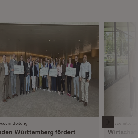
essemitteilung
Pressemitteilu
aden-Württemberg fördert
Wirtschaft