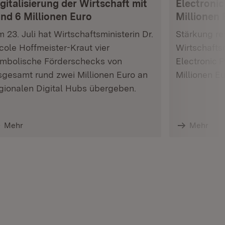
gitalisierung der Wirtschaft mit
Electronic
und 6 Millionen Euro
Millionen 
 23. Juli hat Wirtschaftsministerin Dr.
Stärkung res
cole Hoffmeister-Kraut vier
Wirtschafts
mbolische Förderschecks von
Electronic 
sgesamt rund zwei Millionen Euro an
Millionen E
gionalen Digital Hubs übergeben.
Mehr
Mehr