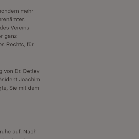
, sondern mehr
hrenämter.
 des Vereins
er ganz
es Rechts, für
 von Dr. Detlev
räsident Joachim
te, Sie mit dem
sruhe auf. Nach