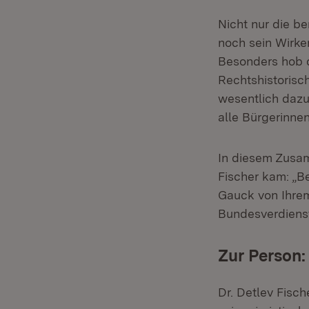
Nicht nur die be
noch sein Wirken
Besonders hob d
Rechtshistorisc
wesentlich dazu 
alle Bürgerinne
In diesem Zusam
Fischer kam: „B
Gauck von Ihrem
Bundesverdiens
Zur Person:
Dr. Detlev Fisc