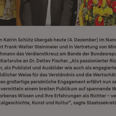
in Katrin Schütz übergab heute (4. Dezember) im Na
t Frank-Walter Steinmeier und in Vertretung von Min
chmann das Verdienstkreuz am Bande der Bundesrep
Karlsruhe an Dr. Detlev Fischer. „Als passionierter Ri
r, als Publizist und Ausbilder wie auch als engagiert
bildlicher Weise für das Verständnis und die Wertschä
ses großartige persönliche Engagement erfährt nun s
 vermitteln einem breiten Publikum auf spannende We
orbenes Wissen und Ihre Erfahrungen als Richter – v
okalgeschichte, Kunst und Kultur“, sagte Staatssekretä