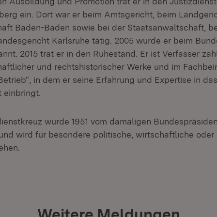
hen Ausbildung und Promotion trat er in den Justizdien
rg ein. Dort war er beim Amtsgericht, beim Landgeric
aft Baden-Baden sowie bei der Staatsanwaltschaft, b
ndesgericht Karlsruhe tätig. 2005 wurde er beim Bund
nnt. 2015 trat er in den Ruhestand. Er ist Verfasser zah
aftlicher und rechtshistorischer Werke und im Fachbeir
 Betrieb“, in dem er seine Erfahrung und Expertise in da
 einbringt.
ienstkreuz wurde 1951 vom damaligen Bundespräsiden
und wird für besondere politische, wirtschaftliche oder 
ehen.
Weitere Meldungen