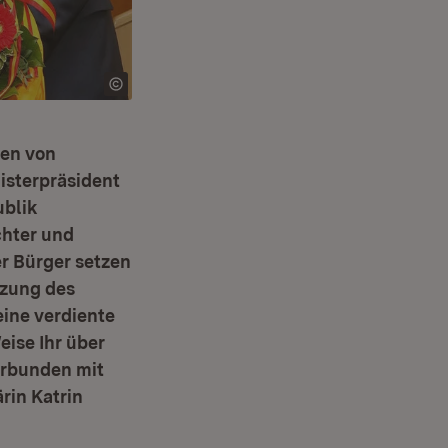
men von
isterpräsident
ublik
chter und
er Bürger setzen
tzung des
eine verdiente
ise Ihr über
erbunden mit
rin Katrin