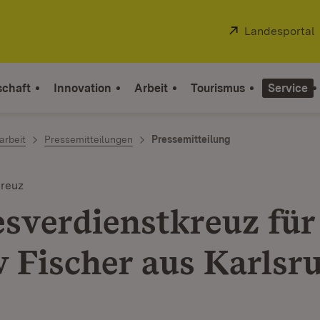
Extern:
Landesportal
schaft
Innovation
Arbeit
Tourismus
Service
arbeit
Pressemitteilungen
Pressemitteilung
reuz
sverdienstkreuz für
v Fischer aus Karlsr