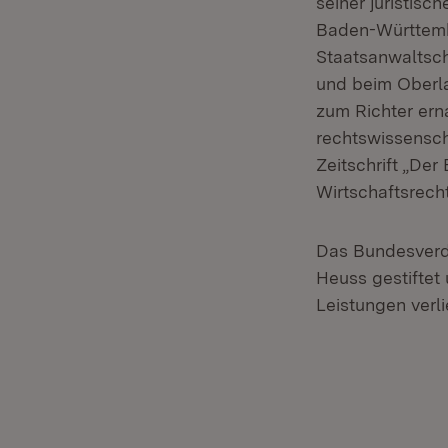
seiner juristisc
Baden-Württembe
Staatsanwaltsch
und beim Oberla
zum Richter erna
rechtswissensch
Zeitschrift „Der
Wirtschaftsrecht
Das Bundesverd
Heuss gestiftet 
Leistungen verli