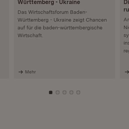
Württemberg - Ukraine
Di
r
Das Wirtschaftsforum Baden-
Am
Württemberg - Ukraine zeigt Chancen
Ni
auf für die baden-württembergische
sy
Wirtschaft.
in
re
Mehr
Zu Kachel: 0
Zu Kachel: 3
Zu Kachel: 6
Zu Kachel: 9
Zu Kachel: 12