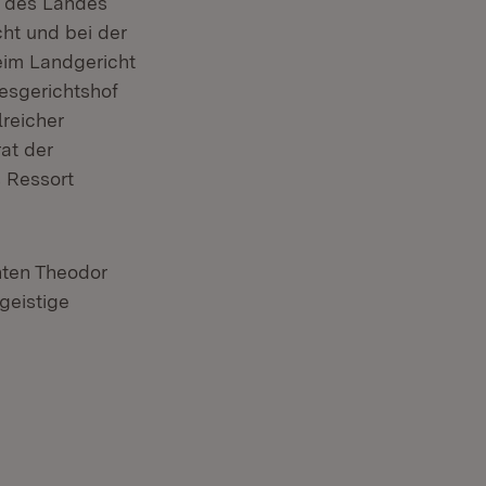
st des Landes
ht und bei der
eim Landgericht
esgerichtshof
lreicher
at der
s Ressort
ten Theodor
geistige