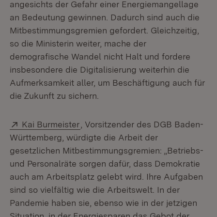
angesichts der Gefahr einer Energiemangellage
an Bedeutung gewinnen. Dadurch sind auch die
Mitbestimmungsgremien gefordert. Gleichzeitig,
so die Ministerin weiter, mache der
demografische Wandel nicht Halt und fordere
insbesondere die Digitalisierung weiterhin die
Aufmerksamkeit aller, um Beschäftigung auch für
die Zukunft zu sichern.
Extern:
(Öffnet in neuem Fenster)
Kai Burmeister
, Vorsitzender des DGB Baden-
Württemberg, würdigte die Arbeit der
gesetzlichen Mitbestimmungsgremien: „Betriebs-
und Personalräte sorgen dafür, dass Demokratie
auch am Arbeitsplatz gelebt wird. Ihre Aufgaben
sind so vielfältig wie die Arbeitswelt. In der
Pandemie haben sie, ebenso wie in der jetzigen
Situation, in der Energiesparen das Gebot der