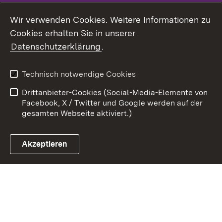
Youtube
Wir verwenden Cookies. Weitere Informationen zu
Cookies erhalten Sie in unserer
Zum 
Datenschutzerklärung
.
Kontakt
Datenschutz
Benutzungshinweise
Erklärung zur
Technisch notwendige Cookies
Barrierefreiheit
Drittanbieter-Cookies (Social-Media-Elemente von
Impressum
Cookies
Facebook, X / Twitter und Google werden auf der
gesamten Webseite aktiviert.)
Akzeptieren
Link zum Landesportal