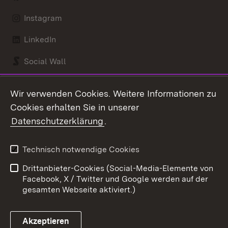
Instagram
LinkedIn
Social Wall
Youtube
Wir verwenden Cookies. Weitere Informationen zu
Cookies erhalten Sie in unserer
Zum 
Datenschutzerklärung
.
Kontakt
Datenschutz
Benutzungshinweise
Erklärung zur
Technisch notwendige Cookies
Barrierefreiheit
Drittanbieter-Cookies (Social-Media-Elemente von
Impressum
Cookies
Facebook, X / Twitter und Google werden auf der
gesamten Webseite aktiviert.)
Akzeptieren
Link zum Landesportal