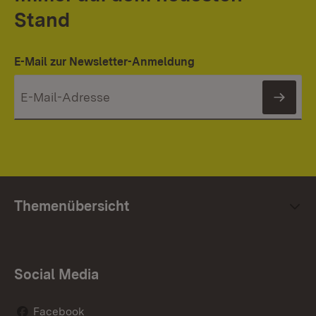
Stand
E-Mail zur Newsletter-Anmeldung
News
Themenübersicht
Social Media
Facebook