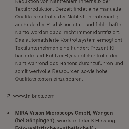
Reduktion von Nahtfehlern innerhalb der
Textilproduktion. Derzeit findet eine manuelle
Qualitätskontrolle der Naht stichprobenartig
am Ende der Produktion statt und fehlerhafte
Nähte werden dabei nicht immer identifiziert.
Das automatisierte Kontrollsystem ermöglicht
Textilunternehmen eine hundert Prozent KI-
basierte und Echtzeit-Qualitätskontrolle der
Naht während des Nähens durchzuführen und
somit wertvolle Ressourcen sowie hohe
Qualitätskosten einzusparen.
Extern:
(Öffnet in neuem Fenster)
www.faibrics.com
MIRA Vision Microscopy GmbH
, Wangen
(bei Göppingen)
, wurde mit der KI-Lösung
Foto-realistische synthetische KI-