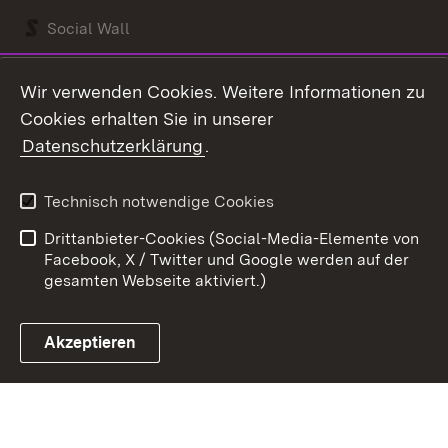
Social Wall
Youtube
Wir verwenden Cookies. Weitere Informationen zu
Cookies erhalten Sie in unserer
Zum 
Datenschutzerklärung
.
Kontakt
Datenschutz
Benutzungshinweise
Erklärung zur
Technisch notwendige Cookies
Barrierefreiheit
Drittanbieter-Cookies (Social-Media-Elemente von
Impressum
Cookies
Facebook, X / Twitter und Google werden auf der
gesamten Webseite aktiviert.)
Akzeptieren
Link zum Landesportal