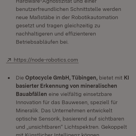
Hardware-Agnostizität und einer
benutzerfreundlichen Schnittstelle werden
neue Maßstäbe in der Robotikautomation
gesetzt und tragen gleichzeitig zu
nachhaltigeren und effizienteren
Betriebsabläufen bei.
Extern:
(Öffnet in neuem Fenst
https://node-robotics.com
Die
Optocycle GmbH, Tübingen,
bietet mit
KI
basierter Erkennung von mineralischen
Bauabfällen
eine vielfältig einsetzbare
Innovation für das Bauwesen, speziell für
Mineralik. Das Unternehmen entwickelt
optische Sensorik, basierend auf sichtbaren
und „unsichtbaren“ Lichtspektren. Gekoppelt
mit Künstlicher Intelligenz können