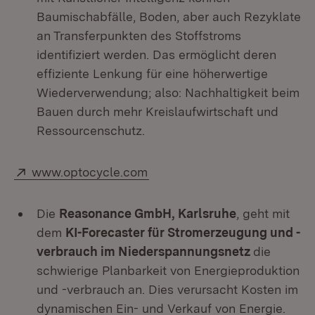
Baumischabfälle, Boden, aber auch Rezyklate
an Transferpunkten des Stoffstroms
identifiziert werden. Das ermöglicht deren
effiziente Lenkung für eine höherwertige
Wiederverwendung; also: Nachhaltigkeit beim
Bauen durch mehr Kreislaufwirtschaft und
Ressourcenschutz.
Extern:
(Öffnet in neuem Fenster)
www.optocycle.com
Die
Reasonance GmbH
, Karlsruhe
, geht mit
dem
KI-Forecaster für Stromerzeugung und -
verbrauch im Niederspannungsnetz
die
schwierige Planbarkeit von Energieproduktion
und -verbrauch an. Dies verursacht Kosten im
dynamischen Ein- und Verkauf von Energie.