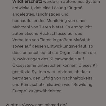
Wildtierschutz
wurde ein autonomes System
entwickelt, das eine Lösung für groß
angelegtes, langfristiges und
hochauflösendes Monitoring von einer
Mehrzahl von Tieren bietet. Es ermöglicht
automatische Rückschlüsse auf das
Verhalten von Tieren in großem Maßstab
sowie auf dessen Entwicklungsverlauf, so
dass unterschiedlichste Organisationen die
Auswirkungen des Klimawandels auf
Ökosysteme untersuchen können. Dieses KI-
gestützte System wird letztendlich dazu
beitragen, den Erfolg von Nachhaltigkeits-
und Klimaschutzinitiativen wie "Rewilding
Europe" zu gewährleisten.
Extern:
(Öffnet in neuem Fe
https://www.aamirahmad.de/