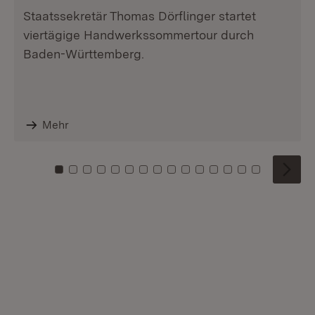
Staatssekretär Thomas Dörflinger startet
viertägige Handwerkssommertour durch
Baden-Württemberg.
Mehr
Zu Kachel: 0
Zu Kachel: 1
Zu Kachel: 2
Zu Kachel: 3
Zu Kachel: 4
Zu Kachel: 5
Zu Kachel: 6
Zu Kachel: 7
Zu Kachel: 8
Zu Kachel: 9
Zu Kachel: 10
Zu Kachel: 11
Zu Kachel: 12
Zu Kachel: 1
Zu Kachel