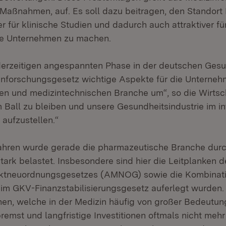
Maßnahmen, auf. Es soll dazu beitragen, den Standort
er für klinische Studien und dadurch auch attraktiver fü
e Unternehmen zu machen.
derzeitigen angespannten Phase in der deutschen Gesu
inforschungsgesetz wichtige Aspekte für die Unterneh
n und medizintechnischen Branche um“, so die Wirtsch
am Ball zu bleiben und unsere Gesundheitsindustrie im i
aufzustellen.“
Jahren wurde gerade die pharmazeutische Branche du
tark belastet. Insbesondere sind hier die Leitplanken d
rktneuordnungsgesetzes (AMNOG) sowie die Kombinati
im GKV-Finanzstabilisierungsgesetz auferlegt wurden.
onen, welche in der Medizin häufig von großer Bedeutun
emst und langfristige Investitionen oftmals nicht meh