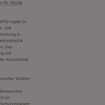
n Dr. Nicole
FG) sagte Dr.
s: „Die
rschung in
itsindustrie
en. Das
ng mit
r Attraktivität
inischer Studien
iensponsor,
ch an
orschungsgesetz,