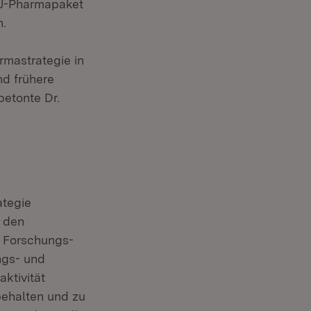
EU-Pharmapaket
n.
rmastrategie in
nd frühere
betonte Dr.
ategie
 den
n Forschungs-
ngs- und
ktivität
behalten und zu