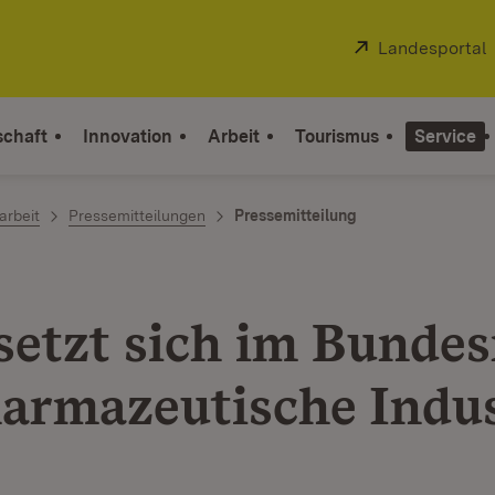
Extern:
Landesportal
schaft
Innovation
Arbeit
Tourismus
Service
arbeit
Pressemitteilungen
Pressemitteilung
setzt sich im Bundes
harmazeutische Indus