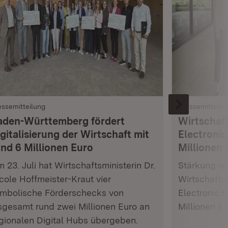
essemitteilung
Pressemitteilu
aden-Württemberg fördert
Wirtschaft
gitalisierung der Wirtschaft mit
Electronic
und 6 Millionen Euro
Millionen 
 23. Juli hat Wirtschaftsministerin Dr.
Stärkung res
cole Hoffmeister-Kraut vier
Wirtschafts
mbolische Förderschecks von
Electronic 
sgesamt rund zwei Millionen Euro an
Millionen E
gionalen Digital Hubs übergeben.