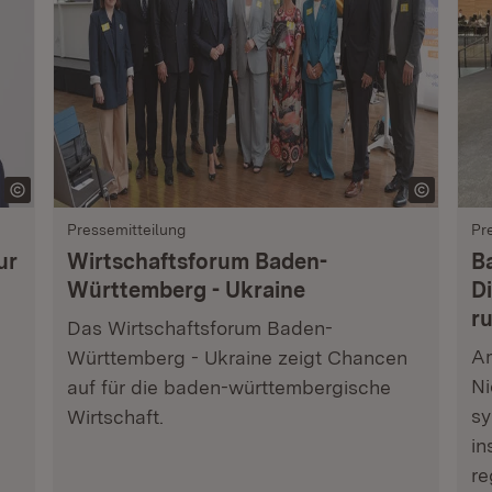
Pressemitteilung
Pr
ur
Wirtschaftsforum Baden-
B
Württemberg - Ukraine
Di
r
Das Wirtschaftsforum Baden-
Am
Württemberg - Ukraine zeigt Chancen
Ni
auf für die baden-württembergische
sy
Wirtschaft.
in
re