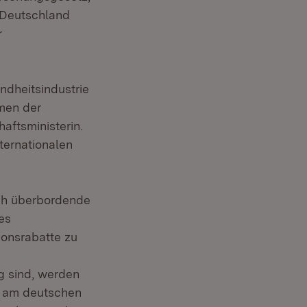
 Deutschland
r
ndheitsindustrie
men der
aftsministerin.
nternationalen
rch überbordende
es
onsrabatte zu
g sind, werden
r am deutschen