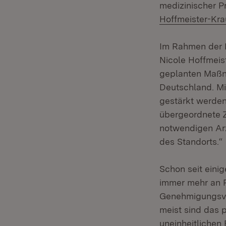
medizinischer P
Hoffmeister-Kra
Im Rahmen der 
Nicole Hoffmeist
geplanten Maßna
Deutschland. Mi
gestärkt werden
übergeordnete Z
notwendigen Arz
des Standorts.“
Schon seit einig
immer mehr an R
Genehmigungsve
meist sind das 
uneinheitlichen