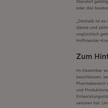
Standort getäti
oder das beabsi
„Deshalb ist es
Gänze und zeitn
unglücklich getr
Hoffmeister-Kra
Zum Hin
Im Dezember wu
beschlossen, w
Pharmabereich i
und Produktions
Entwicklungssta
verloren hat. U