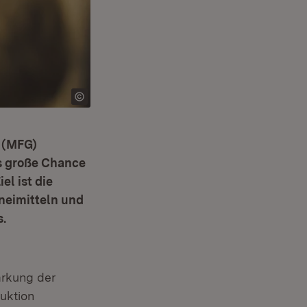
 (MFG)
s große Chance
el ist die
neimitteln und
s.
ärkung der
uktion