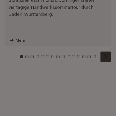
Staatssekretär Thomas Dörflinger startet
viertägige Handwerkssommertour durch
Baden-Württemberg.
Mehr
Zu Kachel: 0
Zu Kachel: 1
Zu Kachel: 2
Zu Kachel: 3
Zu Kachel: 4
Zu Kachel: 5
Zu Kachel: 6
Zu Kachel: 7
Zu Kachel: 8
Zu Kachel: 9
Zu Kachel: 10
Zu Kachel: 11
Zu Kachel: 12
Zu Kachel: 1
Zu Kachel