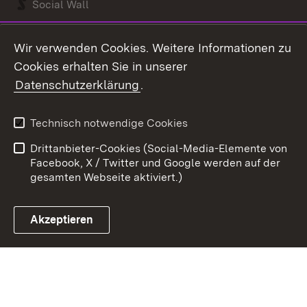
Social Wall
Youtube
Wir verwenden Cookies. Weitere Informationen zu
Cookies erhalten Sie in unserer
Zum 
Datenschutzerklärung
.
Kontakt
Datenschutz
Benutzungshinweise
Erklärung zur
Technisch notwendige Cookies
Barrierefreiheit
Drittanbieter-Cookies (Social-Media-Elemente von
Impressum
Cookies
Facebook, X / Twitter und Google werden auf der
gesamten Webseite aktiviert.)
Akzeptieren
Link zum Landesportal