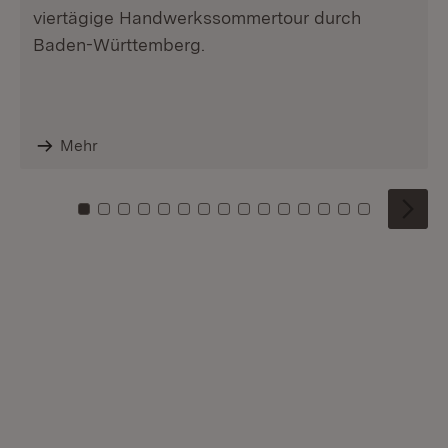
viertägige Handwerkssommertour durch
Baden-Württemberg.
Mehr
Zu Kachel: 0
Zu Kachel: 1
Zu Kachel: 2
Zu Kachel: 3
Zu Kachel: 4
Zu Kachel: 5
Zu Kachel: 6
Zu Kachel: 7
Zu Kachel: 8
Zu Kachel: 9
Zu Kachel: 10
Zu Kachel: 11
Zu Kachel: 12
Zu Kachel: 1
Zu Kachel