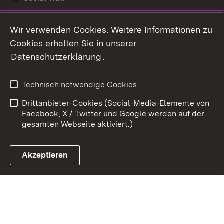
Youtube
Wir verwenden Cookies. Weitere Informationen zu
Cookies erhalten Sie in unserer
Zum 
Datenschutzerklärung
.
Kontakt
Datenschutz
Benutzungshinweise
Erklärung zur
Technisch notwendige Cookies
Barrierefreiheit
Drittanbieter-Cookies (Social-Media-Elemente von
Impressum
Cookies
Facebook, X / Twitter und Google werden auf der
gesamten Webseite aktiviert.)
Akzeptieren
Link zum Landesportal