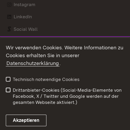
Instagram
LinkedIn
Social Wall
Youtube
Wir verwenden Cookies. Weitere Informationen zu
Cookies erhalten Sie in unserer
Zum 
Datenschutzerklärung
.
Kontakt
Datenschutz
Benutzungshinweise
Erklärung zur
Technisch notwendige Cookies
Barrierefreiheit
Drittanbieter-Cookies (Social-Media-Elemente von
Impressum
Cookies
Facebook, X / Twitter und Google werden auf der
gesamten Webseite aktiviert.)
Akzeptieren
Link zum Landesportal