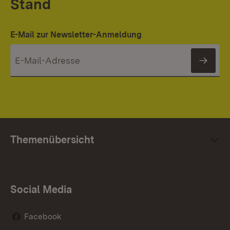
Stand
E-Mail zur Newsletter-Anmeldung
News
Themenübersicht
Social Media
Facebook