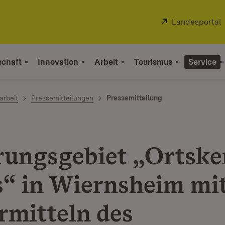
Extern:
Landesportal
schaft
Innovation
Arbeit
Tourismus
Service
arbeit
Pressemitteilungen
Pressemitteilung
rungsgebiet „Ortske
s“ in Wiernsheim mi
rmitteln des