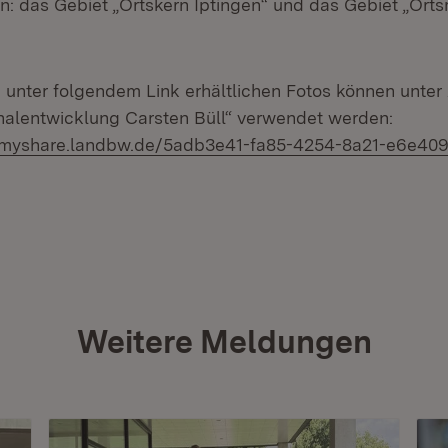
n: das Gebiet „Ortskern Iptingen“ und das Gebiet „Orts
e unter folgendem Link erhältlichen Fotos können unte
alentwicklung Carsten Büll“ verwendet werden:
.izmyshare.landbw.de/5adb3e41-fa85-4254-8a21-e6e40
Weitere Meldungen