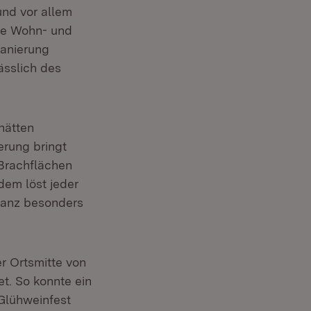
und vor allem
Die Wohn- und
Sanierung
ässlich des
hätten
erung bringt
 Brachflächen
dem löst jeder
 ganz besonders
r Ortsmitte von
t. So konnte ein
Glühweinfest