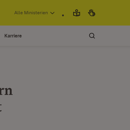
(Öffnet in neuem Fenster)
Alle Ministerien
Karriere
rn
t