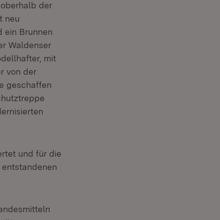
 oberhalb der
t neu
d ein Brunnen
der Waldenser
ellhafter, mit
r von der
de geschaffen
chutztreppe
ernisierten
tet und für die
u entstandenen
Landesmitteln