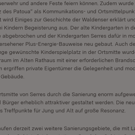
uerwehr und andere Feste feiern können. Zudem wurde
tz des Patoua“ als Kommunikations- und Ortsmittelpunk
t wird Einiges zur Geschichte der Waldenser erklärt un
ei Kindern Begeisterung aus. Der alte Kindergarten in 
 abgebrochen und der Kindergarten Serres dafür in mod
ersehener Plus-Energie-Bauweise neu gebaut. Auch de
nge gewünschte Kinderspielplatz in der Ortsmitte wur
aum im Alten Rathaus mit einer erforderlichen Brands
 ergriffen private Eigentümer die Gelegenheit und mod
 Gebäude.
rtsmitte von Serres durch die Sanierung enorm aufgewer
 Bürger erheblich attraktiver gestaltet werden. Die ne
ls Treffpunkte für Jung und Alt auf große Resonanz.
aufen derzeit zwei weitere Sanierungsgebiete, die mit 