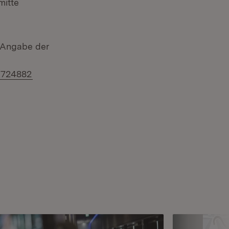
mitte
r Angabe der
9724882