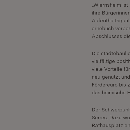
„Wiernsheim ist
ihre Bürgerinne
Aufenthaltsquali
erheblich verbes
Abschlusses die
Die städtebauli
vielfältige posi
viele Vorteile f
neu genutzt und
Fördereuro bis 
das heimische H
Der Schwerpunkt
Serres. Dazu wu
Rathausplatz en