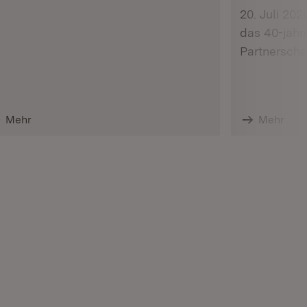
20. Juli 202
das 40-jähr
Partnerschaf
Mehr
Mehr