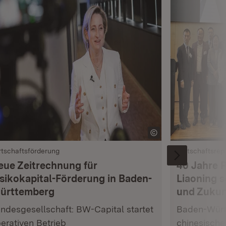
rtschaftsförderung
Wirtschaftsrep
eue Zeitrechnung für
40 Jahre 
isikokapital-Förderung in Baden-
Liaoning s
ürttemberg
und Zukun
ndesgesellschaft: BW-Capital startet
Baden-Würt
erativen Betrieb
chinesische