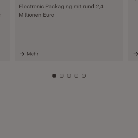
Electronic Packaging mit rund 2,4
n
Millionen Euro
Mehr
Zu Kachel: 0
Zu Kachel: 3
Zu Kachel: 6
Zu Kachel: 9
Zu Kachel: 12