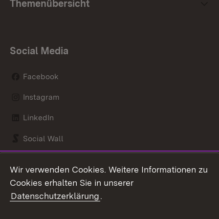
Themenübersicht
Social Media
Facebook
Instagram
LinkedIn
Social Wall
Youtube
Wir verwenden Cookies. Weitere Informationen zu
Cookies erhalten Sie in unserer
Zum 
Datenschutzerklärung
.
Kontakt
Datenschutz
Benutzungshinweise
Erklärung zur