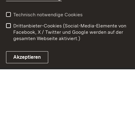
Kontakt
Datenschutz
Benutzungshinweise
Erklärung zur
Technisch notwendige Cookies
Barrierefreiheit
Drittanbieter-Cookies (Social-Media-Elemente von
Impressum
Cookies
Facebook, X / Twitter und Google werden auf der
gesamten Webseite aktiviert.)
Akzeptieren
Link zum Landesportal