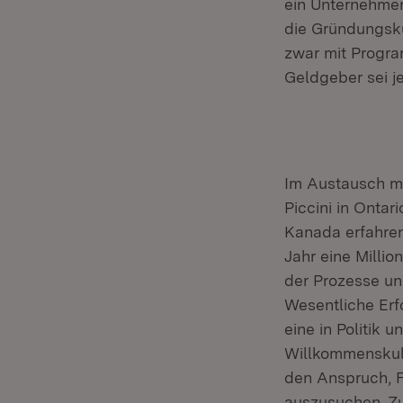
ein Unternehmen
die Gründungsku
zwar mit Progr
Geldgeber sei j
Im Austausch mi
Piccini in Ontar
Kanada erfahren
Jahr eine Milli
der Prozesse und
Wesentliche Erf
eine in Politik 
Willkommenskult
den Anspruch, F
auszusuchen. Zu