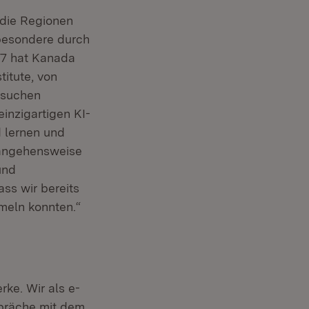
 die Regionen
sbesondere durch
17 hat Kanada
titute, von
besuchen
inzigartigen KI-
 lernen und
erangehensweise
und
ss wir bereits
meln konnten.“
rke. Wir als e-
spräche mit dem