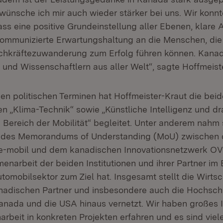
 wünsche ich mir auch wieder stärker bei uns. Wir konn
dass eine positive Grundeinstellung aller Ebenen, klare 
kommunizierte Erwartungshaltung an die Menschen, die
hkräftezuwanderung zum Erfolg führen können. Kanada
 und Wissenschaftlern aus aller Welt“, sagte Hoffmeist
en politischen Terminen hat Hoffmeister-Kraut die bei
n „Klima-Technik“ sowie „Künstliche Intelligenz und dr
 Bereich der Mobilität“ begleitet. Unter anderem nahm 
 des Memorandums of Understanding (MoU) zwischen 
-mobil und dem kanadischen Innovationsnetzwerk OVIN
enarbeit der beiden Institutionen und ihrer Partner im 
tomobilsektor zum Ziel hat. Insgesamt stellt die Wirtsc
anadischen Partner und insbesondere auch die Hochsch
anada und die USA hinaus vernetzt. Wir haben großes 
rbeit in konkreten Projekten erfahren und es sind viel