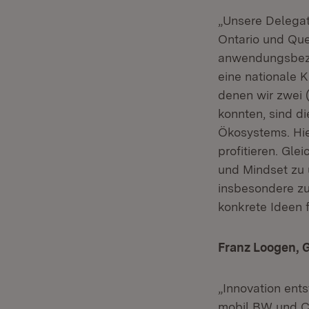
„Unsere Delegat
Ontario und Que
anwendungsbezo
eine nationale K
denen wir zwei (
konnten, sind d
Ökosystems. Hi
profitieren. Gle
und Mindset zu 
insbesondere zu
konkrete Ideen
Franz Loogen, 
„Innovation ents
mobil BW und Cl