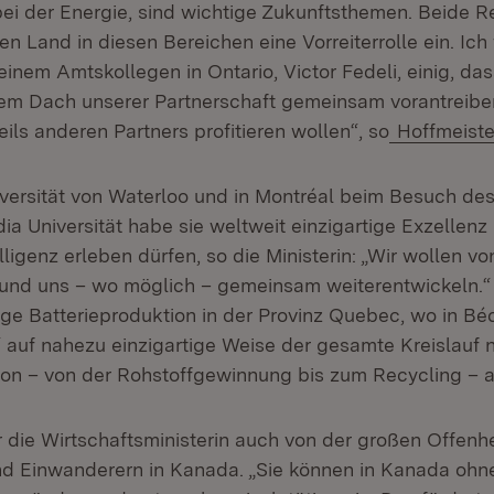
ei der Energie, sind wichtige Zukunftsthemen. Beide
gen Land in diesen Bereichen eine Vorreiterrolle ein. Ich
nem Amtskollegen in Ontario, Victor Fedeli, einig, das
em Dach unserer Partnerschaft gemeinsam vorantreibe
ils anderen Partners profitieren wollen“, so
Hoffmeiste
versität von Waterloo und in Montréal beim Besuch des
a Universität habe sie weltweit einzigartige Exzellenz
lligenz erleben dürfen, so die Ministerin: „Wir wollen v
 und uns – wo möglich – gemeinsam weiterentwickeln.“
tige Batterieproduktion in der Provinz Quebec, wo in B
“ auf nahezu einzigartige Weise der gesamte Kreislauf 
ion – von der Rohstoffgewinnung bis zum Recycling – a
 die Wirtschaftsministerin auch von der großen Offenh
 Einwanderern in Kanada. „Sie können in Kanada ohne 