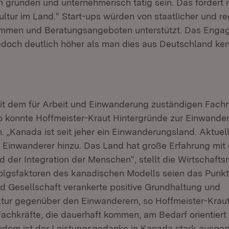
 gründen und unternehmerisch tätig sein. Das fördert 
ltur im Land.“ Start-ups würden von staatlicher und re
ammen und Beratungsangeboten unterstützt. Das Engag
edoch deutlich höher als man dies aus Deutschland ke
t dem für Arbeit und Einwanderung zuständigen Fachm
io konnte Hoffmeister-Kraut Hintergründe zur Einwander
. „Kanada ist seit jeher ein Einwanderungsland. Aktue
on Einwanderer hinzu. Das Land hat große Erfahrung mi
 der Integration der Menschen“, stellt die Wirtschaftsmi
olgsfaktoren des kanadischen Modells seien das Punk
und Gesellschaft verankerte positive Grundhaltung und
ur gegenüber den Einwanderern, so Hoffmeister-Kraut
achkräfte, die dauerhaft kommen, am Bedarf orientiert 
dem ist der Leistungsgedanke in Kanada stark ausgepr