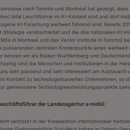
ionsreise nach Toronto und Montréal hat gezeigt, dass
bec tolle Leuchttürme im KI-Kontext sind und dort in
gene KI-Forschung weltweit führend sind. Bereits 20
I-Strategie verabschiedet und die drei nationalen KI-Ins
Mila in Montreal und das Vector Institute in Toronto) 
ie pulsierenden zentralen Knotenpunkte eines weltweit e
er können wir als Baden-Württemberg und Deutschland
ichzeitig sind die Menschen und Institutionen in der H
uns sehr passend und sehr interessiert am Austausch 
m Kontakt zu technologiebasierten Unternehmen, so da
 für gemeinsame Technologieentwicklungsprojekte sam
Geschäftsführer der Landesagentur e-mobil:
teht verstärkt in der Kooperation internationaler Netzwe
uster Elektromobilität Süd-West haben in Ontario Ge