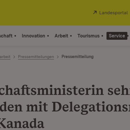
Extern:
Landesportal
schaft
Innovation
Arbeit
Tourismus
Service
arbeit
Pressemitteilungen
Pressemitteilung
chaftsministerin seh
eden mit Delegations
Kanada