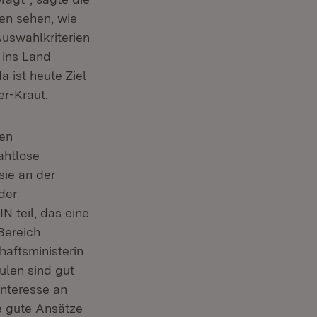
ten sehen, wie
Auswahlkriterien
 ins Land
 ist heute Ziel
er-Kraut.
den
ahtlose
sie an der
der
 teil, das eine
Bereich
haftsministerin
ulen sind gut
Interesse an
e gute Ansätze