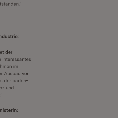
tstanden.“
ndustrie:
et der
 interessantes
nehmen im
er Ausbau von
ss der baden-
enz und
.“
nisterin: