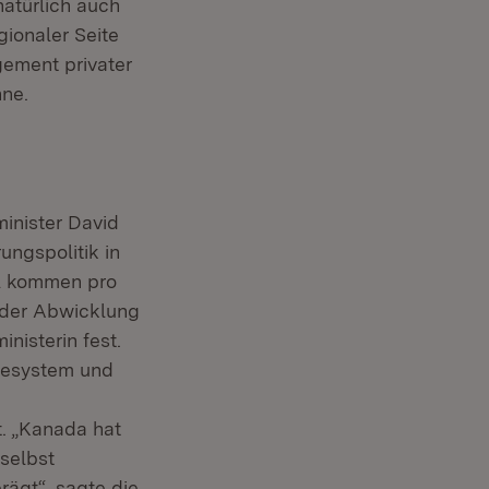
natürlich auch
gionaler Seite
ement privater
nne.
inister David
ungspolitik in
ll kommen pro
t der Abwicklung
nisterin fest.
tesystem und
. „Kanada hat
selbst
ägt“, sagte die