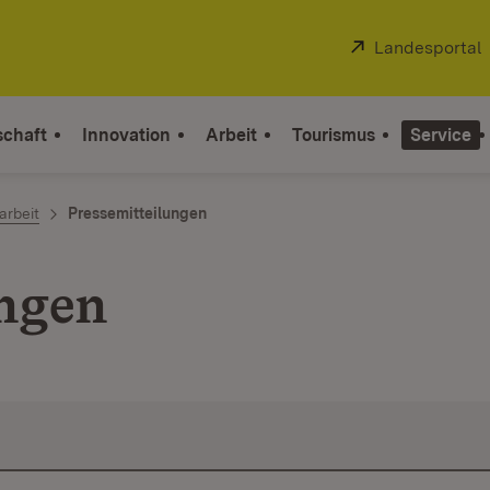
Extern:
Landesportal
schaft
Innovation
Arbeit
Tourismus
Service
arbeit
Pressemitteilungen
ungen