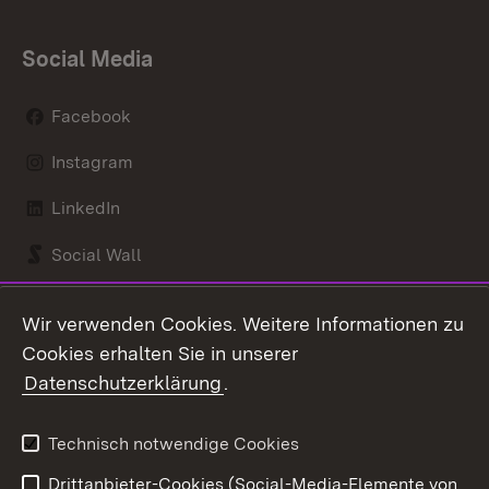
Social Media
Facebook
Instagram
LinkedIn
Social Wall
Youtube
Wir verwenden Cookies. Weitere Informationen zu
Cookies erhalten Sie in unserer
Zum 
Datenschutzerklärung
.
Kontakt
Datenschutz
Benutzungshinweise
Erklärung zur
Technisch notwendige Cookies
Barrierefreiheit
Drittanbieter-Cookies (Social-Media-Elemente von
Impressum
Cookies