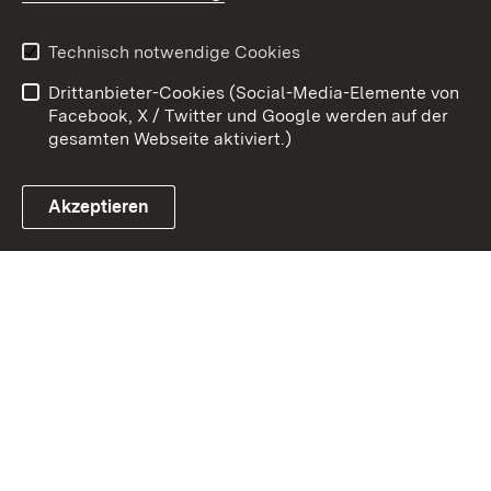
Kontakt
Datenschutz
Benutzungshinweise
Erklärung zur
Technisch notwendige Cookies
Barrierefreiheit
Drittanbieter-Cookies (Social-Media-Elemente von
Impressum
Cookies
Facebook, X / Twitter und Google werden auf der
gesamten Webseite aktiviert.)
Akzeptieren
Link zum Landesportal