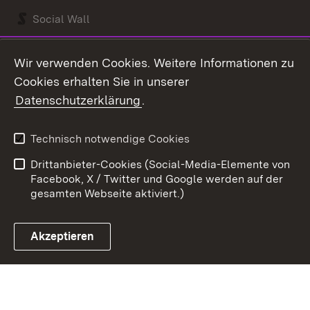
Social Wall
Youtube
Wir verwenden Cookies. Weitere Informationen zu
Cookies erhalten Sie in unserer
Zum 
Datenschutzerklärung
.
Kontakt
Datenschutz
Benutzungshinweise
Erklärung zur
Technisch notwendige Cookies
Barrierefreiheit
Drittanbieter-Cookies (Social-Media-Elemente von
Impressum
Cookies
Facebook, X / Twitter und Google werden auf der
gesamten Webseite aktiviert.)
Akzeptieren
Link zum Landesportal