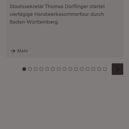
Staatssekretär Thomas Dörflinger startet
viertägige Handwerkssommertour durch
Baden-Württemberg.
Mehr
Zu Kachel: 0
Zu Kachel: 1
Zu Kachel: 2
Zu Kachel: 3
Zu Kachel: 4
Zu Kachel: 5
Zu Kachel: 6
Zu Kachel: 7
Zu Kachel: 8
Zu Kachel: 9
Zu Kachel: 10
Zu Kachel: 11
Zu Kachel: 12
Zu Kachel: 1
Zu Kachel