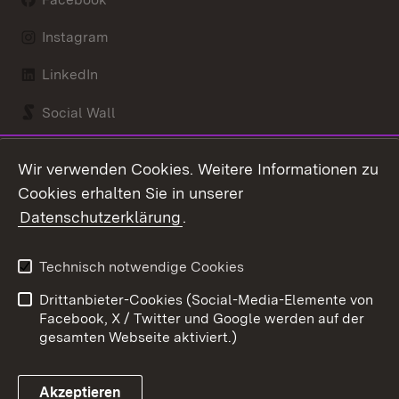
Instagram
LinkedIn
Social Wall
Youtube
Wir verwenden Cookies. Weitere Informationen zu
Cookies erhalten Sie in unserer
Zum 
Datenschutzerklärung
.
Kontakt
Datenschutz
Benutzungshinweise
Erklärung zur
Technisch notwendige Cookies
Barrierefreiheit
Drittanbieter-Cookies (Social-Media-Elemente von
Impressum
Cookies
Facebook, X / Twitter und Google werden auf der
gesamten Webseite aktiviert.)
Akzeptieren