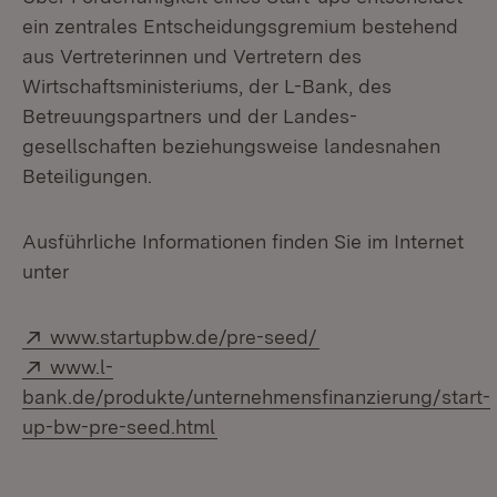
ein zentrales Entscheidungsgremium bestehend
aus Vertreterinnen und Vertretern des
Wirtschaftsministeriums, der L-Bank, des
Betreuungspartners und der Landes-
gesellschaften beziehungsweise landesnahen
Beteiligungen.
Ausführliche Informationen finden Sie im Internet
unter
Extern:
(Öffnet in neuem Fe
www.startupbw.de/pre-seed/
Extern:
www.l-
bank.de/produkte/unternehmensfinanzierung/start-
(Öffnet in neuem Fenster)
up-bw-pre-seed.html