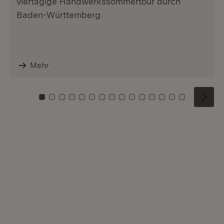
viertägige Handwerkssommertour durch
Baden-Württemberg.
Mehr
Zu Kachel: 0
Zu Kachel: 1
Zu Kachel: 2
Zu Kachel: 3
Zu Kachel: 4
Zu Kachel: 5
Zu Kachel: 6
Zu Kachel: 7
Zu Kachel: 8
Zu Kachel: 9
Zu Kachel: 10
Zu Kachel: 11
Zu Kachel: 12
Zu Kachel: 1
Zu Kachel