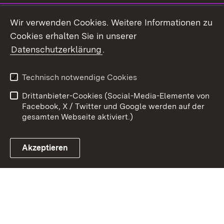
Youtube
Wir verwenden Cookies. Weitere Informationen zu
Cookies erhalten Sie in unserer
Zum 
Datenschutzerklärung
.
Kontakt
Datenschutz
Benutzungshinweise
Erklärung zur
Technisch notwendige Cookies
Barrierefreiheit
Drittanbieter-Cookies (Social-Media-Elemente von
Impressum
Cookies
Facebook, X / Twitter und Google werden auf der
gesamten Webseite aktiviert.)
Akzeptieren
Link zum Landesportal