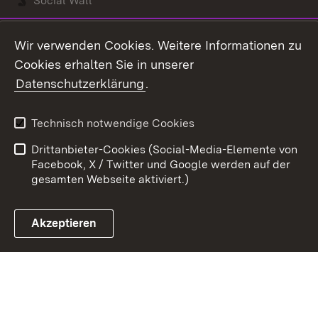
Social Wall
Youtube
Wir verwenden Cookies. Weitere Informationen zu
Cookies erhalten Sie in unserer
Zum 
Datenschutzerklärung
.
Kontakt
Datenschutz
Benutzungshinweise
Erklärung zur
Technisch notwendige Cookies
Barrierefreiheit
Drittanbieter-Cookies (Social-Media-Elemente von
Impressum
Cookies
Facebook, X / Twitter und Google werden auf der
gesamten Webseite aktiviert.)
Akzeptieren
Link zum Landesportal