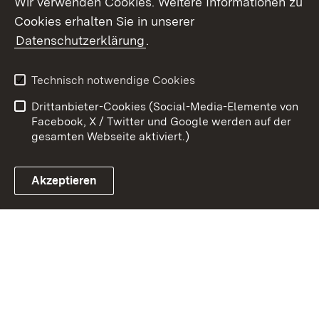
Wir verwenden Cookies. Weitere Informationen zu
Cookies erhalten Sie in unserer
Zum 
Datenschutzerklärung
.
Kontakt
Datenschutz
Benutzungshinweise
Erklärung zur
Technisch notwendige Cookies
Barrierefreiheit
Drittanbieter-Cookies (Social-Media-Elemente von
Impressum
Cookies
Facebook, X / Twitter und Google werden auf der
gesamten Webseite aktiviert.)
Akzeptieren
Link zum Landesportal