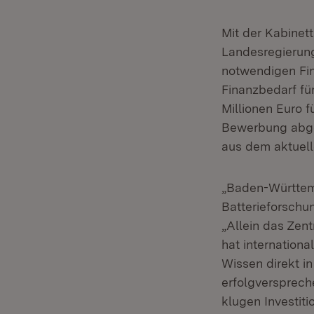
Mit der Kabinet
Landesregierung
notwendigen Fin
Finanzbedarf für
Millionen Euro f
Bewerbung abgeb
aus dem aktuell
„Baden-Württemb
Batterieforschun
„Allein das Zen
hat internation
Wissen direkt i
erfolgversprech
klugen Investit