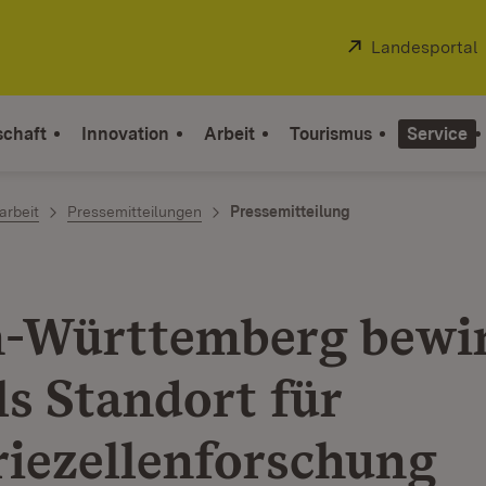
Extern:
Landesportal
schaft
Innovation
Arbeit
Tourismus
Service
arbeit
Pressemitteilungen
Pressemitteilung
-Württemberg bewi
ls Standort für
riezellenforschung