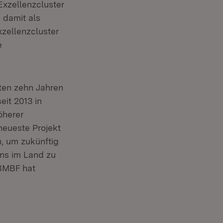
xzellenzcluster
 damit als
xzellenzcluster
e
zten zehn Jahren
eit 2013 in
öherer
neueste Projekt
n, um zukünftig
uns im Land zu
 BMBF hat