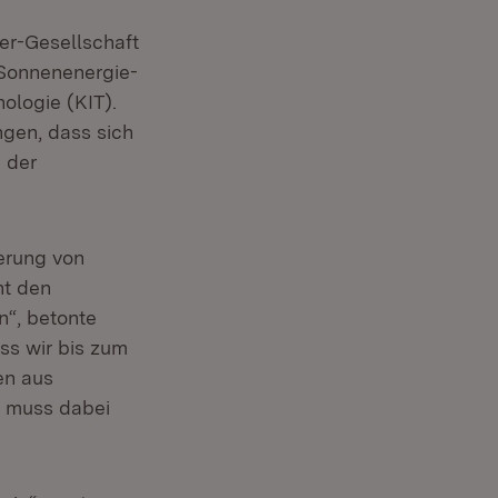
er-Gesellschaft
 Sonnenenergie-
ologie (KIT).
ngen, dass sich
g der
herung von
ht den
n“, betonte
ass wir bis zum
en aus
g muss dabei