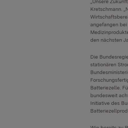
„Unsere Zukunft 
Kretschmann. „Ne
Wirtschaftsbere
angefangen bei 
Medizinprodukte,
den nächsten J
Die Bundesregie
stationären Str
Bundesminister
Forschungsferti
Batteriezelle. F
bundesweit acht
Initiative des B
Batteriezellprod
Wie bereits zu 