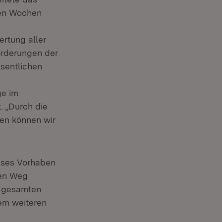
nen Wochen
rtung aller
orderungen der
esentlichen
ge im
. „Durch die
en können wir
ieses Vorhaben
den Weg
en gesamten
nem weiteren