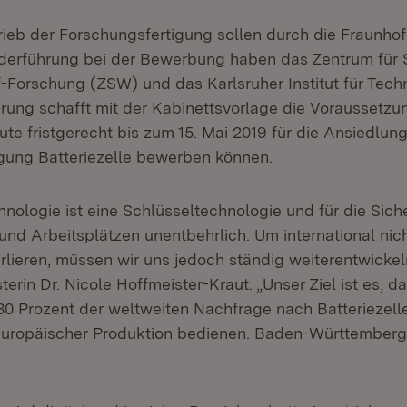
ieb der Forschungsfertigung sollen durch die Fraunhof
ederführung bei der Bewerbung haben das Zentrum für
-Forschung (ZSW) und das Karlsruher Institut für Techn
rung schafft mit der Kabinettsvorlage die Voraussetzu
tute fristgerecht bis zum 15. Mai 2019 für die Ansiedlun
gung Batteriezelle bewerben können.
hnologie ist eine Schlüsseltechnologie und für die Sic
nd Arbeitsplätzen unentbehrlich. Um international nic
rlieren, müssen wir uns jedoch ständig weiterentwickel
terin Dr. Nicole Hoffmeister-Kraut. „Unser Ziel ist es, d
30 Prozent der weltweiten Nachfrage nach Batteriezell
europäischer Produktion bedienen. Baden-Württember