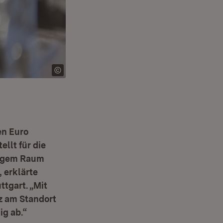
en Euro
llt für die
engem Raum
 erklärte
ttgart. „Mit
z am Standort
ig ab.“