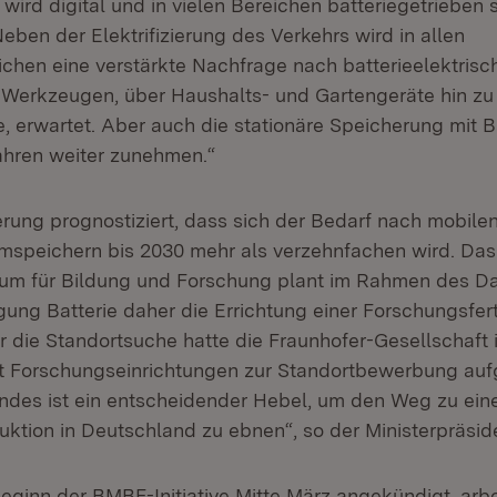
wird digital und in vielen Bereichen batteriegetrieben s
ben der Elektrifizierung des Verkehrs wird in allen
ichen eine verstärkte Nachfrage nach batterieelektrisc
Werkzeugen, über Haushalts- und Gartengeräte hin zu
 erwartet. Aber auch die stationäre Speicherung mit Ba
ahren weiter zunehmen.“
rung prognostiziert, dass sich der Bedarf nach mobile
omspeichern bis 2030 mehr als verzehnfachen wird. Das
ium für Bildung und Forschung plant im Rahmen des D
gung Batterie daher die Errichtung einer Forschungsfer
ür die Standortsuche hatte die Fraunhofer-Gesellschaft
 Forschungseinrichtungen zur Standortbewerbung aufg
undes ist ein entscheidender Hebel, um den Weg zu eine
uktion in Deutschland zu ebnen“, so der Ministerpräsid
Beginn der BMBF-Initiative Mitte März angekündigt, arb