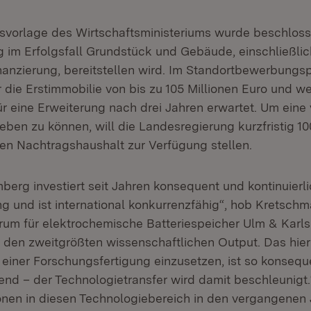
tsvorlage des Wirtschaftsministeriums wurde beschloss
 im Erfolgsfall Grundstück und Gebäude, einschließlic
anzierung, bereitstellen wird. Im Standortbewerbungsp
 die Erstimmobilie von bis zu 105 Millionen Euro und we
ür eine Erweiterung nach drei Jahren erwartet. Um eine 
en zu können, will die Landesregierung kurzfristig 10
en Nachtragshaushalt zur Verfügung stellen.
erg investiert seit Jahren konsequent und kontinuierlic
g und ist international konkurrenzfähig“, hob Kretschm
trum für elektrochemische Batteriespeicher Ulm & Karl
al den zweitgrößten wissenschaftlichen Output. Das hie
n einer Forschungsfertigung einzusetzen, ist so konsequ
end – der Technologietransfer wird damit beschleunigt.“
ionen in diesen Technologiebereich in den vergangenen