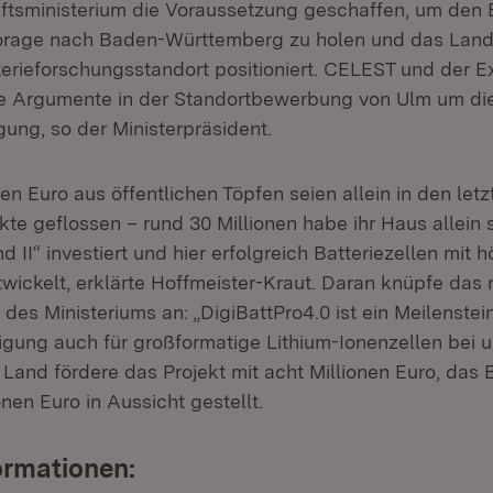
tsministerium die Voraussetzung geschaffen, um den E
torage nach Baden-Württemberg zu holen und das Land
terieforschungsstandort positioniert. CELEST und der E
ge Argumente in der Standortbewerbung von Ulm um di
ung, so der Ministerpräsident.
en Euro aus öffentlichen Töpfen seien allein in den let
ekte geflossen – rund 30 Millionen habe ihr Haus allein s
d II“ investiert und hier erfolgreich Batteriezellen mit h
wickelt, erklärte Hoffmeister-Kraut. Daran knüpfe das 
 des Ministeriums an: „DigiBattPro4.0 ist ein Meilenstei
igung auch für großformatige Lithium-Ionenzellen bei 
 Land fördere das Projekt mit acht Millionen Euro, das
onen Euro in Aussicht gestellt.
ormationen: