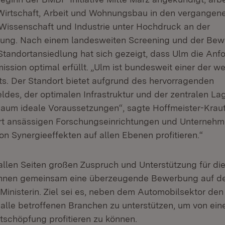
 Wirtschaft, Arbeit und Wohnungsbau in den vergange
issenschaft und Industrie unter Hochdruck an der
ung. Nach einem landesweiten Screening und der Bewe
Standortansiedlung hat sich gezeigt, dass Ulm die Anf
sion optimal erfüllt. „Ulm ist bundesweit einer der w
ts. Der Standort bietet aufgrund des hervorragenden
des, der optimalen Infrastruktur und der zentralen La
um ideale Voraussetzungen“, sagte Hoffmeister-Kraut
rt ansässigen Forschungseinrichtungen und Unternehm
n Synergieeffekten auf allen Ebenen profitieren.“
allen Seiten großen Zuspruch und Unterstützung für d
önnen gemeinsam eine überzeugende Bewerbung auf 
e Ministerin. Ziel sei es, neben dem Automobilsektor d
 alle betroffenen Branchen zu unterstützen, um von ei
schöpfung profitieren zu können.