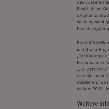
das Wissenschaf
Post-Lithium-S
exzellenten Bat
seien gewichti
Forschungsfertig
Rund 100 Million
in Batterie-Proj
„FastStorageI un
Performance ent
„DigiBattPro4.0“
eine Massenfert
etablieren.“ Das
weitere 30 Milli
Weitere Inf