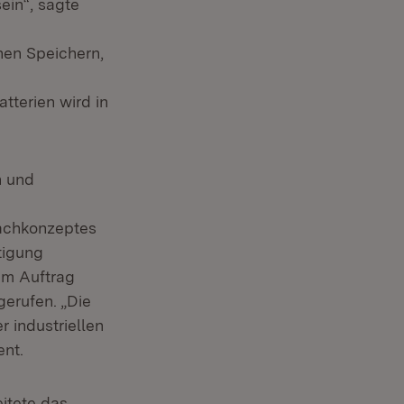
ein“, sagte
hen Speichern,
tterien wird in
n und
achkonzeptes
tigung
 im Auftrag
erufen. „Die
r industriellen
ent.
eitete das