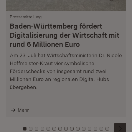
Pressemitteilung
Baden-Württemberg fördert
Digitalisierung der Wirtschaft mit
rund 6 Millionen Euro
Am 23. Juli hat Wirtschaftsministerin Dr. Nicole
Hoffmeister-Kraut vier symbolische
Förderschecks von insgesamt rund zwei
Millionen Euro an regionalen Digital Hubs
übergeben.
Mehr
Zu Kachel: 0
Zu Kachel: 1
Zu Kachel: 2
Zu Kachel: 3
Zu Kachel: 4
Zu Kachel: 5
Zu Kachel: 6
Zu Kachel: 7
Zu Kachel: 8
Zu Kachel: 9
Zu Kachel: 10
Zu Kachel: 11
Zu Kachel: 12
Zu Kachel: 1
Zu Kachel