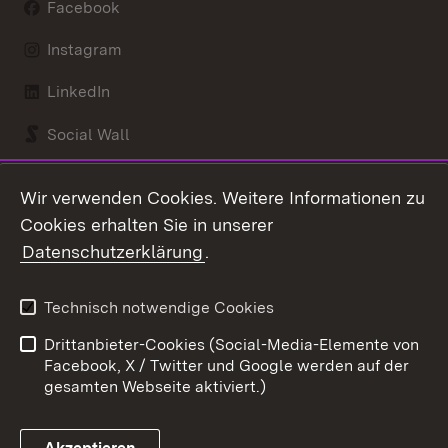
Facebook
Instagram
LinkedIn
Social Wall
Youtube
Wir verwenden Cookies. Weitere Informationen zu
Cookies erhalten Sie in unserer
Zum 
Datenschutzerklärung
.
Kontakt
Datenschutz
Benutzungshinweise
Erklärung zur
Technisch notwendige Cookies
Barrierefreiheit
Drittanbieter-Cookies (Social-Media-Elemente von
Impressum
Cookies
Facebook, X / Twitter und Google werden auf der
gesamten Webseite aktiviert.)