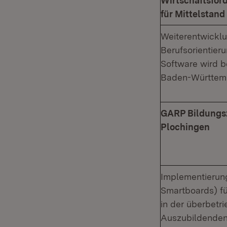
Wirtschaftsför
für Mittelstan
Weiterentwickl
Berufsorientier
Software wird b
Baden-Württemb
GARP Bildungsz
Plochingen
Implementierung
Smartboards) fü
in der überbetr
Auszubildenden