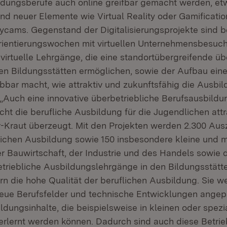
ldungsberufe auch online greifbar gemacht werden, etw
 und neuer Elemente wie Virtual Reality oder Gamificati
ycams. Gegenstand der Digitalisierungsprojekte sind b
rientierungswochen mit virtuellen Unternehmensbesuc
 virtuelle Lehrgänge, die eine standortübergreifende üb
en Bildungsstätten ermöglichen, sowie der Aufbau ei
ebbar macht, wie attraktiv und zukunftsfähig die Ausbi
„Auch eine innovative überbetriebliche Berufsausbildun
ht die berufliche Ausbildung für die Jugendlichen attra
r-Kraut überzeugt. Mit den Projekten werden 2.300 Aus
lichen Ausbildung sowie 150 insbesondere kleine und mi
 Bauwirtschaft, der Industrie und des Handels sowie
betriebliche Ausbildungslehrgänge in den Bildungsstätt
ern die hohe Qualität der beruflichen Ausbildung. Sie w
neue Berufsfelder und technische Entwicklungen angep
ldungsinhalte, die beispielsweise in kleinen oder spezia
 erlernt werden können. Dadurch sind auch diese Betrie