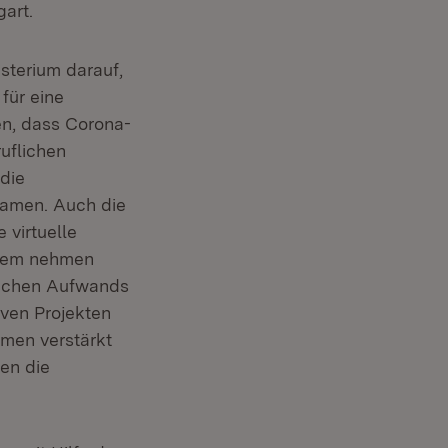
gart.
sterium darauf,
für eine
en, dass Corona-
uflichen
 die
kamen. Auch die
 virtuelle
udem nehmen
tlichen Aufwands
tiven Projekten
hmen verstärkt
hen die