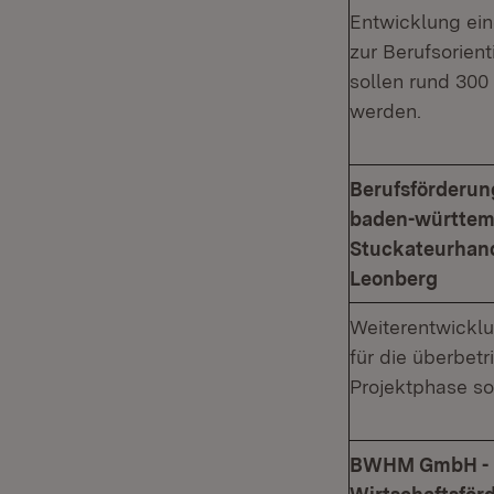
Entwicklung ein
zur Berufsorient
sollen rund 300
werden.
Berufsförderun
baden-württem
Stuckateurha
Leonberg
Weiterentwickl
für die überbet
Projektphase so
BWHM GmbH - B