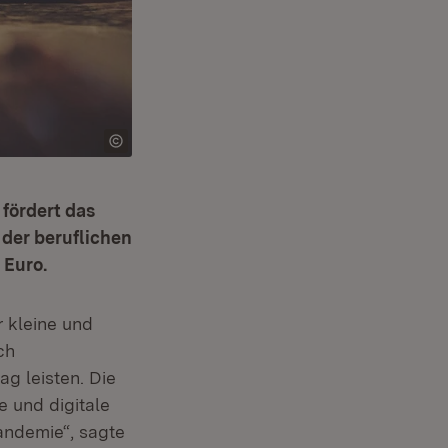
fördert das
 der beruflichen
 Euro.
 kleine und
ch
g leisten. Die
e und digitale
andemie“, sagte