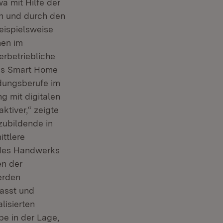
a mit Hilfe der
on und durch den
eispielsweise
hen im
erbetriebliche
nes Smart Home
ldungsberufe im
g mit digitalen
ktiver,“ zeigte
zubildende in
ttlere
 des Handwerks
en der
erden
asst und
lisierten
be in der Lage,