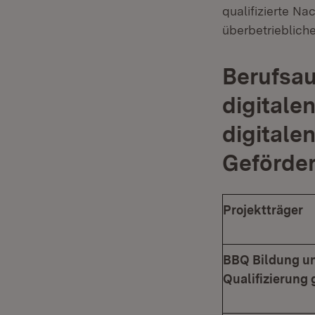
qualifizierte Na
überbetrieblich
Berufsau
digitale
digitale
Geförder
Projektträger
BBQ Bildung un
Qualifizierun