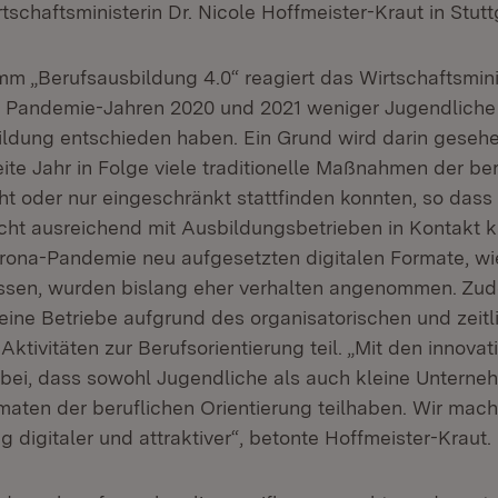
tschaftsministerin Dr. Nicole Hoffmeister-Kraut in Stutt
m „Berufsausbildung 4.0“ reagiert das Wirtschaftsmini
n Pandemie-Jahren 2020 und 2021 weniger Jugendliche 
ildung entschieden haben. Ein Grund wird darin geseh
ite Jahr in Folge viele traditionelle Maßnahmen der ber
ht oder nur eingeschränkt stattfinden konnten, so dass
cht ausreichend mit Ausbildungsbetrieben in Kontakt 
ona-Pandemie neu aufgesetzten digitalen Formate, wie
sen, wurden bislang eher verhalten angenommen. Z
eine Betriebe aufgrund des organisatorischen und zei
 Aktivitäten zur Berufsorientierung teil. „Mit den innova
 bei, dass sowohl Jugendliche als auch kleine Unterne
rmaten der beruflichen Orientierung teilhaben. Wir mac
 digitaler und attraktiver“, betonte Hoffmeister-Kraut.