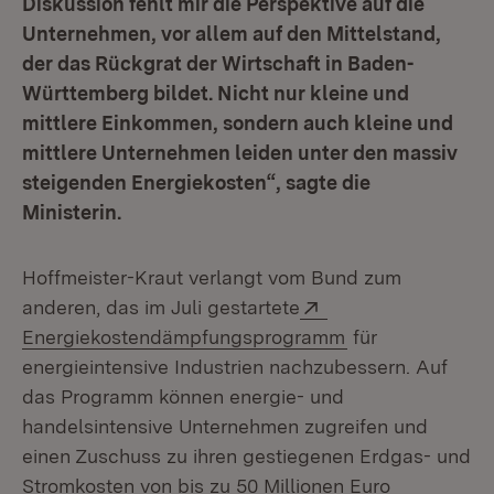
Diskussion fehlt mir die Perspektive auf die
Unternehmen, vor allem auf den Mittelstand,
der das Rückgrat der Wirtschaft in Baden-
Württemberg bildet. Nicht nur kleine und
mittlere Einkommen, sondern auch kleine und
mittlere Unternehmen leiden unter den massiv
steigenden Energiekosten“, sagte die
Ministerin.
Hoffmeister-Kraut verlangt vom Bund zum
Extern:
anderen, das im Juli gestartete
(Öffnet in neuem
Energiekostendämpfungsprogramm
für
energieintensive Industrien nachzubessern. Auf
das Programm können energie- und
handelsintensive Unternehmen zugreifen und
einen Zuschuss zu ihren gestiegenen Erdgas- und
Stromkosten von bis zu 50 Millionen Euro