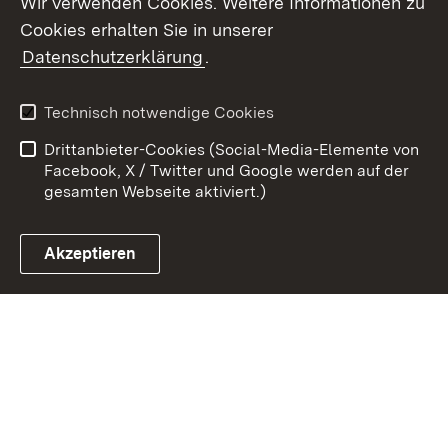
Wir verwenden Cookies. Weitere Informationen zu
Cookies erhalten Sie in unserer
Zum 
Datenschutzerklärung
.
Kontakt
Datenschutz
Benutzungshinweise
Erklärung zur
Technisch notwendige Cookies
Barrierefreiheit
Drittanbieter-Cookies (Social-Media-Elemente von
Impressum
Cookies
Facebook, X / Twitter und Google werden auf der
gesamten Webseite aktiviert.)
Akzeptieren
Link zum Landesportal