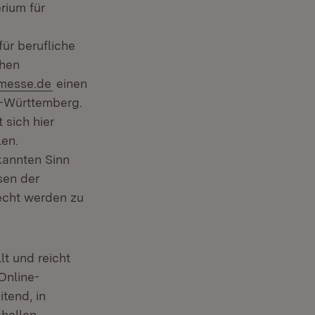
rium für
r berufliche
chen
(Öffnet in neuem Fenster)
messe.de
einen
n-Württemberg.
 sich hier
len.
kannten Sinn
sen der
echt werden zu
lt und reicht
Online-
tend, in
ehallen