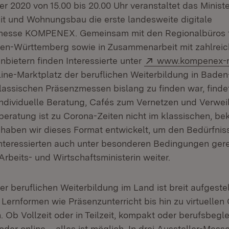
 2020 von 15.00 bis 20.00 Uhr veranstaltet das Ministe
eit und Wohnungsbau die erste landesweite digitale
messe KOMPENEX. Gemeinsam mit den Regionalbüros fü
den-Württemberg sowie in Zusammenarbeit mit zahlrei
Extern:
nbietern finden Interessierte unter
www.kompenex-
line-Marktplatz der beruflichen Weiterbildung in Bade
lassischen Präsenzmessen bislang zu finden war, findet
 individuelle Beratung, Cafés zum Vernetzen und Verwei
beratung ist zu Corona-Zeiten nicht im klassischen, be
haben wir dieses Format entwickelt, um den Bedürfnis
nteressierten auch unter besonderen Bedingungen ger
Arbeits- und Wirtschaftsministerin weiter.
 beruflichen Weiterbildung im Land ist breit aufgestel
Lernformen wie Präsenzunterricht bis hin zu virtuellen 
Ob Vollzeit oder in Teilzeit, kompakt oder berufsbeglei
oder online – alles ist möglich. In drei Aussteller-Mess