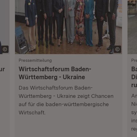
Pressemitteilung
Pr
ur
Wirtschaftsforum Baden-
B
Württemberg - Ukraine
Di
r
Das Wirtschaftsforum Baden-
Am
Württemberg - Ukraine zeigt Chancen
Ni
auf für die baden-württembergische
sy
Wirtschaft.
in
re