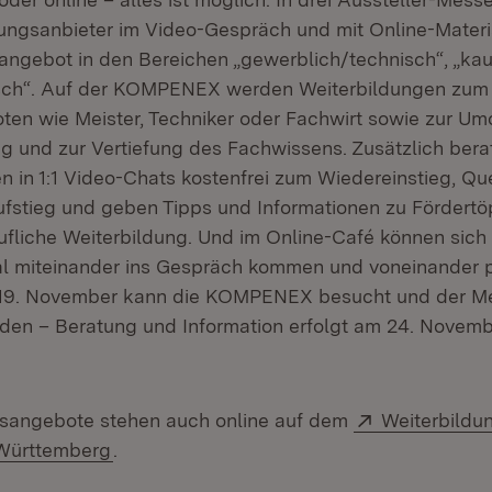
dungsanbieter im Video-Gespräch und mit Online-Materia
rsangebot in den Bereichen „gewerblich/technisch“, „k
isch“. Auf der KOMPENEX werden Weiterbildungen zum 
ten wie Meister, Techniker oder Fachwirt sowie zur Um
 und zur Vertiefung des Fachwissens. Zusätzlich bera
 in 1:1 Video-Chats kostenfrei zum Wiedereinstieg, Que
fstieg und geben Tipps und Informationen zu Fördert
ufliche Weiterbildung. Und im Online-Café können sich
tal miteinander ins Gespräch kommen und voneinander pr
 19. November kann die KOMPENEX besucht und der M
en – Beratung und Information erfolgt am 24. Novembe
Extern:
rsangebote stehen auch online auf dem
Weiterbildu
(Öffnet in neuem Fenster)
Württemberg
.