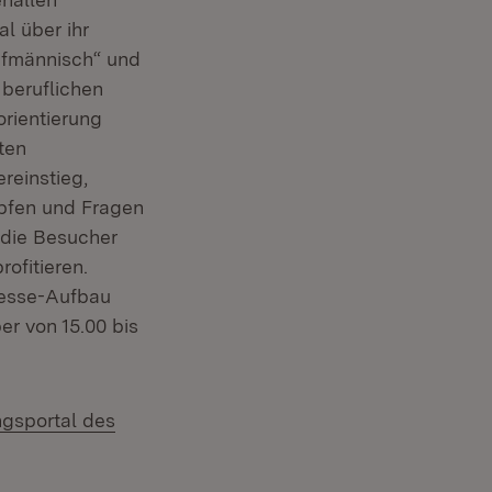
l über ihr
aufmännisch“ und
beruflichen
orientierung
ten
reinstieg,
öpfen und Fragen
 die Besucher
ofitieren.
esse-Aufbau
r von 15.00 bis
ngsportal des