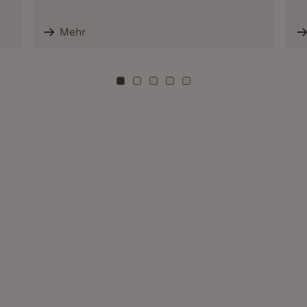
Mehr
Zu Kachel: 0
Zu Kachel: 3
Zu Kachel: 6
Zu Kachel: 9
Zu Kachel: 12