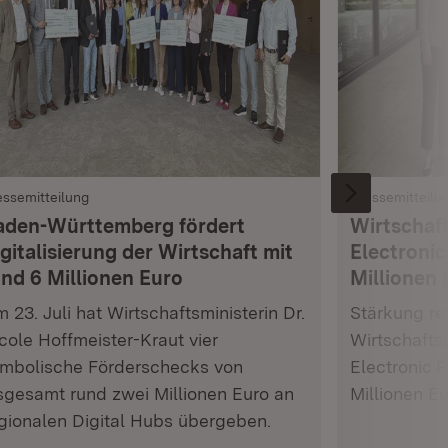
essemitteilung
Pressemitteilu
aden-Württemberg fördert
Wirtschaft
gitalisierung der Wirtschaft mit
Electronic
und 6 Millionen Euro
Millionen 
 23. Juli hat Wirtschaftsministerin Dr.
Stärkung res
cole Hoffmeister-Kraut vier
Wirtschafts
mbolische Förderschecks von
Electronic 
sgesamt rund zwei Millionen Euro an
Millionen E
gionalen Digital Hubs übergeben.