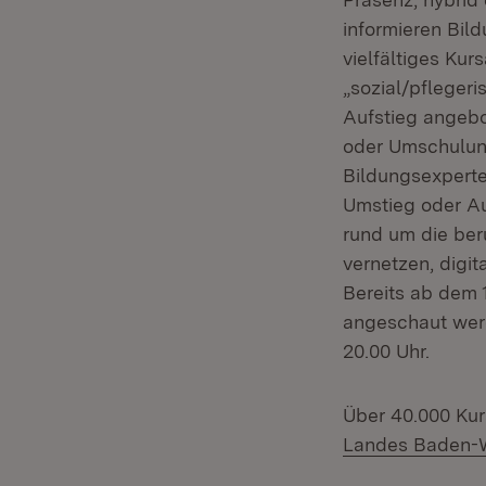
informieren Bil
vielfältiges Ku
„sozial/pfleger
Aufstieg angebo
oder Umschulung
Bildungsexperten
Umstieg oder Au
rund um die ber
vernetzen, digi
Bereits ab dem
angeschaut werd
20.00 Uhr.
Über 40.000 Ku
Landes Baden-