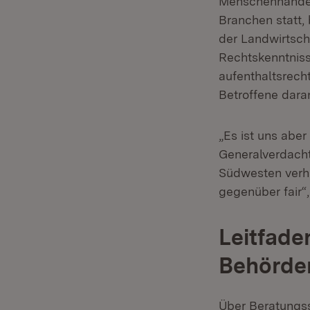
Menschenhandel
Branchen statt,
der Landwirtsch
Rechtskenntnis
aufenthaltsrec
Betroffene daran
„Es ist uns abe
Generalverdacht
Südwesten verha
gegenüber fair“,
Leitfade
Behörde
Über Beratungss