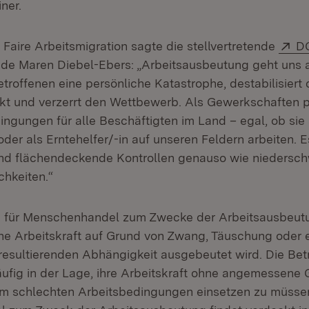
iner.
Ex
Faire Arbeitsmigration sagte die stellvertretende
D
de Maren Diebel-Ebers: „Arbeitsausbeutung geht uns a
 Betroffenen eine persönliche Katastrophe, destabilisier
t und verzerrt den Wettbewerb. Als Gewerkschaften p
ingungen für alle Beschäftigten im Land – egal, ob sie
oder als Erntehelfer/-in auf unseren Feldern arbeiten. 
nd flächendeckende Kontrollen genauso wie niedersch
chkeiten.“
h für Menschenhandel zum Zwecke der Arbeitsausbeutun
e Arbeitskraft auf Grund von Zwang, Täuschung oder 
resultierenden Abhängigkeit ausgebeutet wird. Die Bet
äufig in der Lage, ihre Arbeitskraft ohne angemessene
em schlechten Arbeitsbedingungen einsetzen zu müsse