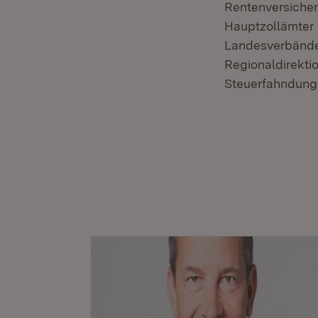
Rentenversicher
Hauptzollämter 
Landesverbände,
Regionaldirektio
Steuerfahndun