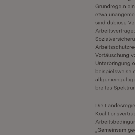
Grundregeln ein
etwa unangemess
sind dubiose Ve
Arbeitsvertrage
Sozialversicher
Arbeitsschutzr
Vortäuschung von
Unterbringung o
beispielsweise 
allgemeingültige
breites Spektr
Die Landesregi
Koalitionsvertra
Arbeitsbedingun
„Gemeinsam geg