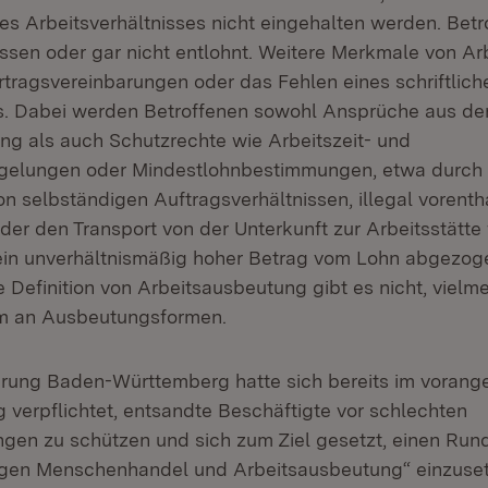
es Arbeitsverhältnisses nicht eingehalten werden. Bet
en oder gar nicht entlohnt. Weitere Merkmale von A
rtragsvereinbarungen oder das Fehlen eines schriftlich
s. Dabei werden Betroffenen sowohl Ansprüche aus de
ung als auch Schutzrechte wie Arbeitszeit- und
egelungen oder Mindestlohnbestimmungen, etwa durch 
 selbständigen Auftragsverhältnissen, illegal vorentha
der den Transport von der Unterkunft zur Arbeitsstätte
ein unverhältnismäßig hoher Betrag vom Lohn abgezoge
 Definition von Arbeitsausbeutung gibt es nicht, vielme
um an Ausbeutungsformen.
erung Baden-Württemberg hatte sich bereits im voran
g verpflichtet, entsandte Beschäftigte vor schlechten
gen zu schützen und sich zum Ziel gesetzt, einen Run
en Menschenhandel und Arbeitsausbeutung“ einzuset