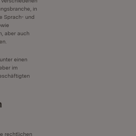
 verschiedenen
ungsbranche, in
de Sprach- und
owie
, aber auch
en.
unter einen
eber im
eschäftigten
n
e rechtlichen