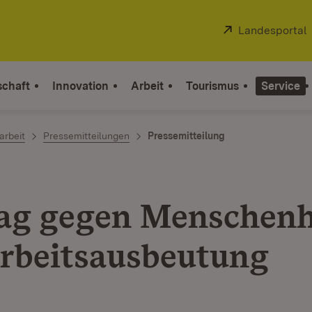
Extern:
Landesportal
schaft
Innovation
Arbeit
Tourismus
Service
arbeit
Pressemitteilungen
Pressemitteilung
ag gegen Menschen
rbeitsausbeutung