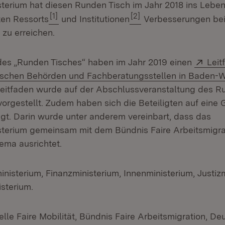
sterium hat diesen Runden Tisch im Jahr 2018 ins Lebe
[1]
[2]
ten Ressorts
und Institutionen
Verbesserungen bei
 zu erreichen.
Exte
 des „Runden Tisches“ haben im Jahr 2019 einen
Leit
ischen Behörden und Fachberatungsstellen in Baden-
 Leitfaden wurde auf der Abschlussveranstaltung des R
vorgestellt. Zudem haben sich die Beteiligten auf ein
igt. Darin wurde unter anderem vereinbart, dass das
sterium gemeinsam mit dem Bündnis Faire Arbeitsmigra
ma ausrichtet.
nisterium, Finanzministerium, Innenministerium, Justiz
sterium.
lle Faire Mobilität, Bündnis Faire Arbeitsmigration, De