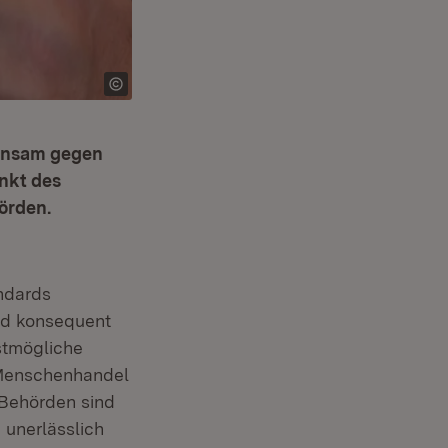
einsam gegen
nkt des
örden.
ndards
nd konsequent
stmögliche
a Menschenhandel
 Behörden sind
 unerlässlich