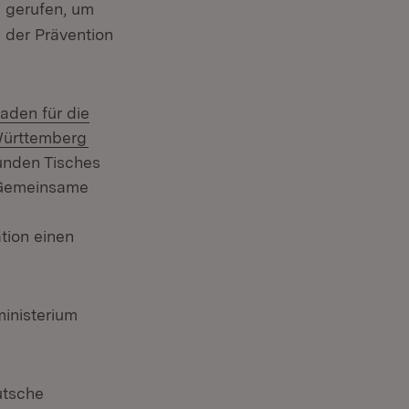
n gerufen, um
 der Prävention
rn:
faden für die
(Öffnet in neuem Fenster)
Württemberg
unden Tisches
e Gemeinsame
tion einen
ministerium
utsche