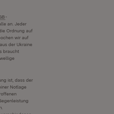
tern:
(Öffnet in neuem Fenster)
GB
-
lle an. Jeder
t die Ordnung auf
ochen wir auf
 aus der Ukraine
Es braucht
wellige
g ist, dass der
einer Notlage
roffenen
 Gegenleistung
n.