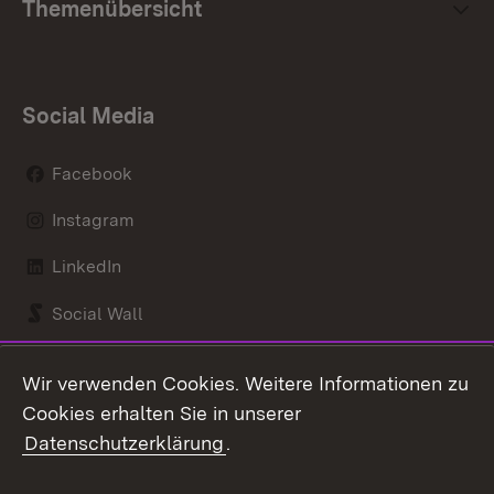
Themenübersicht
Social Media
Facebook
Instagram
LinkedIn
Social Wall
Youtube
Wir verwenden Cookies. Weitere Informationen zu
Cookies erhalten Sie in unserer
Zum 
Datenschutzerklärung
.
Kontakt
Datenschutz
Benutzungshinweise
Erklärung zur