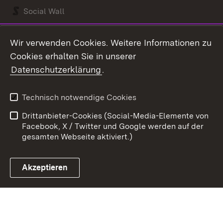
Social Wall
Youtube
Wir verwenden Cookies. Weitere Informationen zu
Cookies erhalten Sie in unserer
Zum 
Datenschutzerklärung
.
Kontakt
Datenschutz
Benutzungshinweise
Erklärung zur
Technisch notwendige Cookies
Barrierefreiheit
Drittanbieter-Cookies (Social-Media-Elemente von
Impressum
Cookies
Facebook, X / Twitter und Google werden auf der
gesamten Webseite aktiviert.)
Akzeptieren
Link zum Landesportal