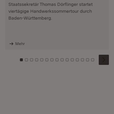
Staatssekretär Thomas Dörflinger startet
viertägige Handwerkssommertour durch
Baden-Württemberg.
Mehr
Zu Kachel: 0
Zu Kachel: 1
Zu Kachel: 2
Zu Kachel: 3
Zu Kachel: 4
Zu Kachel: 5
Zu Kachel: 6
Zu Kachel: 7
Zu Kachel: 8
Zu Kachel: 9
Zu Kachel: 10
Zu Kachel: 11
Zu Kachel: 12
Zu Kachel: 1
Zu Kachel